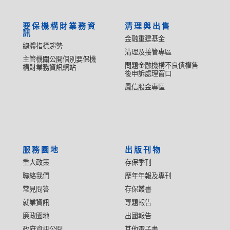
要保機構財業務資
清理與出售
訊
金融重建基金
總體指標趨勢
清理及接管專區
主管機關公開個別要保機
問題金融機構不良債權售
構財業務資訊網站
後申訴處理窗口
鳳信股金專區
服務園地
出版刊物
重大政策
存保季刊
聯絡我們
歷年年報及專刊
常見問答
存保叢書
就業資訊
專題報告
廉政園地
出國報告
政府資訊公開
其他電子書