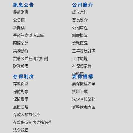
訊息公告
公司簡介
最新消息
成立宗旨
公告欄
首長簡介
新聞稿
公司章程
爭議訊息澄清專區
組織概況
國際交流
業務概況
業務動態
三年發展計畫
贊助公益及研究計劃
工作環境
財務報表
存保標示牌
史料館
存保制度
要保機構
存款保險
要保機構名單
保險對象
資料下載
保險費率
法定查核業務
風險管理
資料講義專區
存款人權益保障
存款保險制度改進沿革
法令規章