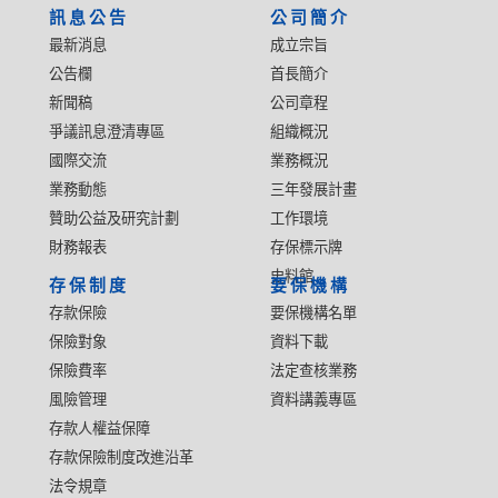
訊息公告
公司簡介
最新消息
成立宗旨
公告欄
首長簡介
新聞稿
公司章程
爭議訊息澄清專區
組織概況
國際交流
業務概況
業務動態
三年發展計畫
贊助公益及研究計劃
工作環境
財務報表
存保標示牌
史料館
存保制度
要保機構
存款保險
要保機構名單
保險對象
資料下載
保險費率
法定查核業務
風險管理
資料講義專區
存款人權益保障
存款保險制度改進沿革
法令規章