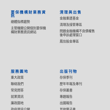
要保機構財業務資
清理與出售
訊
金融重建基金
總體指標趨勢
清理及接管專區
主管機關公開個別要保機
問題金融機構不良債權售
構財業務資訊網站
後申訴處理窗口
鳳信股金專區
服務園地
出版刊物
重大政策
存保季刊
聯絡我們
歷年年報及專刊
常見問答
存保叢書
就業資訊
專題報告
廉政園地
出國報告
政府資訊公開
其他電子書