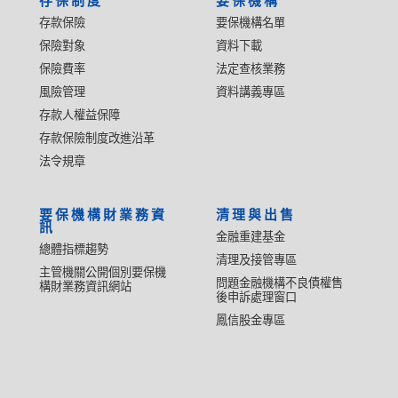
存保制度
要保機構
存款保險
要保機構名單
保險對象
資料下載
保險費率
法定查核業務
風險管理
資料講義專區
存款人權益保障
存款保險制度改進沿革
法令規章
要保機構財業務資
清理與出售
訊
金融重建基金
總體指標趨勢
清理及接管專區
主管機關公開個別要保機
問題金融機構不良債權售
構財業務資訊網站
後申訴處理窗口
鳳信股金專區