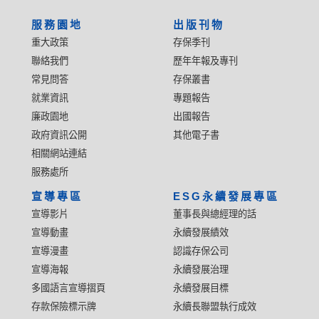
服務園地
出版刊物
重大政策
存保季刊
聯絡我們
歷年年報及專刊
常見問答
存保叢書
就業資訊
專題報告
廉政園地
出國報告
政府資訊公開
其他電子書
相關網站連結
服務處所
宣導專區
ESG永續發展專區
宣導影片
董事長與總經理的話
宣導動畫
永續發展績效
宣導漫畫
認識存保公司
宣導海報
永續發展治理
多國語言宣導摺頁
永續發展目標
存款保險標示牌
永續長聯盟執行成效