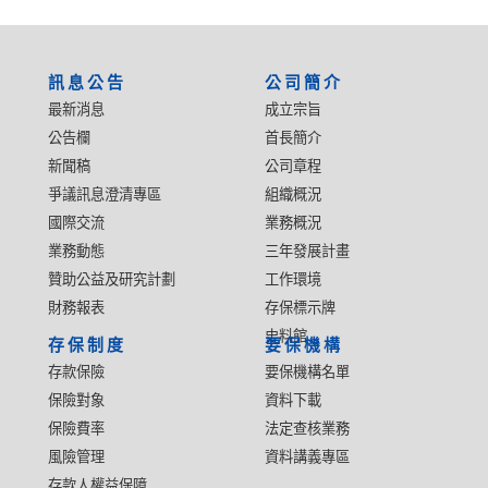
:::
訊息公告
公司簡介
最新消息
成立宗旨
公告欄
首長簡介
新聞稿
公司章程
爭議訊息澄清專區
組織概況
國際交流
業務概況
業務動態
三年發展計畫
贊助公益及研究計劃
工作環境
財務報表
存保標示牌
史料館
存保制度
要保機構
存款保險
要保機構名單
保險對象
資料下載
保險費率
法定查核業務
風險管理
資料講義專區
存款人權益保障