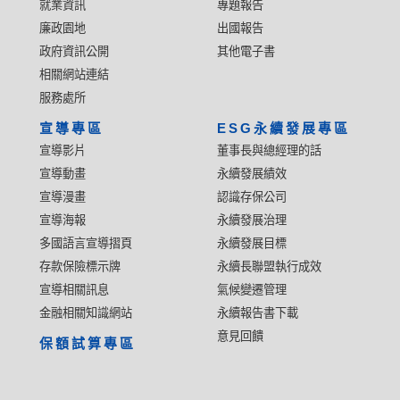
就業資訊
專題報告
廉政園地
出國報告
政府資訊公開
其他電子書
相關網站連結
服務處所
宣導專區
ESG永續發展專區
宣導影片
董事長與總經理的話
宣導動畫
永續發展績效
宣導漫畫
認識存保公司
宣導海報
永續發展治理
多國語言宣導摺頁
永續發展目標
存款保險標示牌
永續長聯盟執行成效
宣導相關訊息
氣候變遷管理
金融相關知識網站
永續報告書下載
意見回饋
保額試算專區