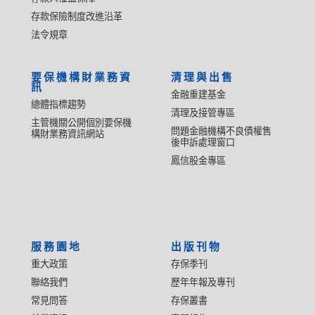
存款保險制度改進沿革
法令規章
要保機構財業務資
清理與出售
訊
金融重建基金
總體指標趨勢
清理及接管專區
主管機關公開個別要保機
問題金融機構不良債權售
構財業務資訊網站
後申訴處理窗口
鳳信股金專區
服務園地
出版刊物
重大政策
存保季刊
聯絡我們
歷年年報及專刊
常見問答
存保叢書