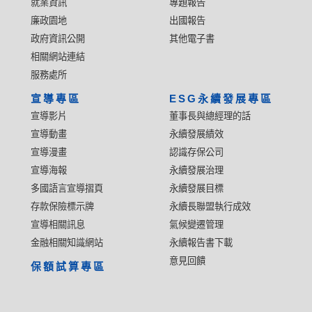
就業資訊
專題報告
廉政園地
出國報告
政府資訊公開
其他電子書
相關網站連結
服務處所
宣導專區
ESG永續發展專區
宣導影片
董事長與總經理的話
宣導動畫
永續發展績效
宣導漫畫
認識存保公司
宣導海報
永續發展治理
多國語言宣導摺頁
永續發展目標
存款保險標示牌
永續長聯盟執行成效
宣導相關訊息
氣候變遷管理
金融相關知識網站
永續報告書下載
意見回饋
保額試算專區