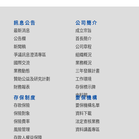
:::
訊息公告
公司簡介
最新消息
成立宗旨
公告欄
首長簡介
新聞稿
公司章程
爭議訊息澄清專區
組織概況
國際交流
業務概況
業務動態
三年發展計畫
贊助公益及研究計劃
工作環境
財務報表
存保標示牌
史料館
存保制度
要保機構
存款保險
要保機構名單
保險對象
資料下載
保險費率
法定查核業務
風險管理
資料講義專區
存款人權益保障