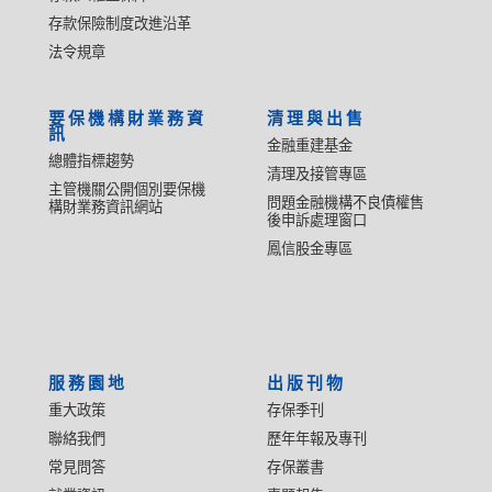
存款保險制度改進沿革
法令規章
要保機構財業務資
清理與出售
訊
金融重建基金
總體指標趨勢
清理及接管專區
主管機關公開個別要保機
問題金融機構不良債權售
構財業務資訊網站
後申訴處理窗口
鳳信股金專區
服務園地
出版刊物
重大政策
存保季刊
聯絡我們
歷年年報及專刊
常見問答
存保叢書