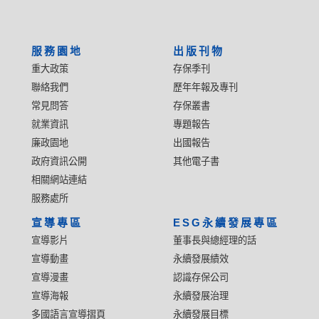
服務園地
出版刊物
重大政策
存保季刊
聯絡我們
歷年年報及專刊
常見問答
存保叢書
就業資訊
專題報告
廉政園地
出國報告
政府資訊公開
其他電子書
相關網站連結
服務處所
宣導專區
ESG永續發展專區
宣導影片
董事長與總經理的話
宣導動畫
永續發展績效
宣導漫畫
認識存保公司
宣導海報
永續發展治理
多國語言宣導摺頁
永續發展目標