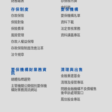
財務報表
存保標示牌
史料館
存保制度
要保機構
存款保險
要保機構名單
保險對象
資料下載
保險費率
法定查核業務
風險管理
資料講義專區
存款人權益保障
存款保險制度改進沿革
法令規章
要保機構財業務資
清理與出售
訊
金融重建基金
總體指標趨勢
清理及接管專區
主管機關公開個別要保機
問題金融機構不良債權售
構財業務資訊網站
後申訴處理窗口
鳳信股金專區