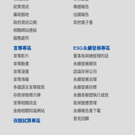
就業資訊
專題報告
廉政園地
出國報告
政府資訊公開
其他電子書
相關網站連結
服務處所
宣導專區
ESG永續發展專區
宣導影片
董事長與總經理的話
宣導動畫
永續發展績效
宣導漫畫
認識存保公司
宣導海報
永續發展治理
多國語言宣導摺頁
永續發展目標
存款保險標示牌
永續長聯盟執行成效
宣導相關訊息
氣候變遷管理
金融相關知識網站
永續報告書下載
意見回饋
保額試算專區