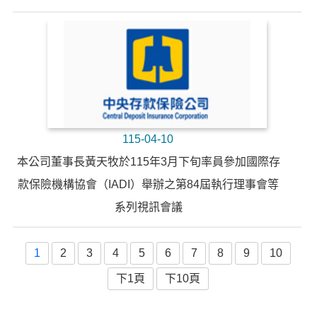
115-04-10
本公司董事長黃天牧於115年3月下旬率員參加國際存
款保險機構協會（IADI）舉辦之第84屆執行理事會等
系列視訊會議
1
2
3
4
5
6
7
8
9
10
下1頁
下10頁