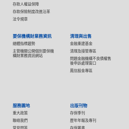
存款人權益保障
存款保險制度改進沿革
法令規章
要保機構財業務資訊
清理與出售
總體指標趨勢
金融重建基金
主管機關公開個別要保機
清理及接管專區
構財業務資訊網站
問題金融機構不良債權售
後申訴處理窗口
鳳信股金專區
服務園地
出版刊物
重大政策
存保季刊
聯絡我們
歷年年報及專刊
常見問答
存保叢書