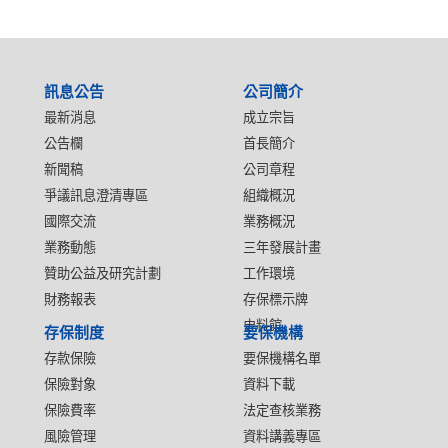
:::
訊息公告
公司簡介
最新消息
成立宗旨
公告欄
首長簡介
新聞稿
公司章程
爭議訊息澄清專區
組織概況
國際交流
業務概況
業務動態
三年發展計畫
贊助公益及研究計劃
工作環境
財務報表
存保標示牌
史料館
存保制度
要保機構
存款保險
要保機構名單
保險對象
資料下載
保險費率
法定查核業務
風險管理
資料講義專區