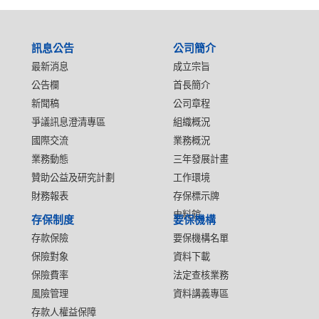
:::
訊息公告
公司簡介
最新消息
成立宗旨
公告欄
首長簡介
新聞稿
公司章程
爭議訊息澄清專區
組織概況
國際交流
業務概況
業務動態
三年發展計畫
贊助公益及研究計劃
工作環境
財務報表
存保標示牌
史料館
存保制度
要保機構
存款保險
要保機構名單
保險對象
資料下載
保險費率
法定查核業務
風險管理
資料講義專區
存款人權益保障