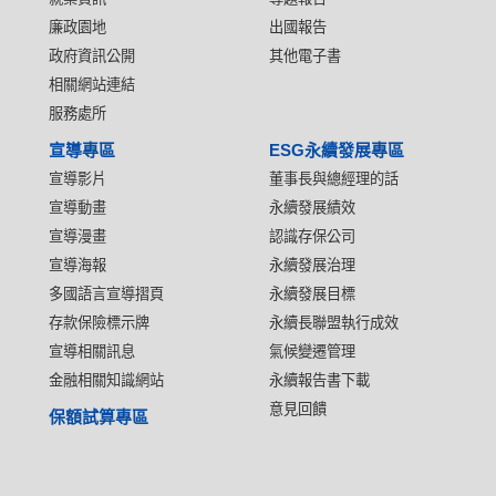
廉政園地
出國報告
政府資訊公開
其他電子書
相關網站連結
服務處所
宣導專區
ESG永續發展專區
宣導影片
董事長與總經理的話
宣導動畫
永續發展績效
宣導漫畫
認識存保公司
宣導海報
永續發展治理
多國語言宣導摺頁
永續發展目標
存款保險標示牌
永續長聯盟執行成效
宣導相關訊息
氣候變遷管理
金融相關知識網站
永續報告書下載
意見回饋
保額試算專區