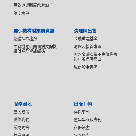
存款保險制度改進沿革
法令規章
要保機構財業務資訊
清理與出售
總體指標趨勢
金融重建基金
主管機關公開個別要保機
清理及接管專區
構財業務資訊網站
問題金融機構不良債權售
後申訴處理窗口
鳳信股金專區
服務園地
出版刊物
重大政策
存保季刊
聯絡我們
歷年年報及專刊
常見問答
存保叢書
就業資訊
專題報告