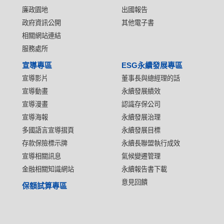
廉政園地
出國報告
政府資訊公開
其他電子書
相關網站連結
服務處所
宣導專區
ESG永續發展專區
宣導影片
董事長與總經理的話
宣導動畫
永續發展績效
宣導漫畫
認識存保公司
宣導海報
永續發展治理
多國語言宣導摺頁
永續發展目標
存款保險標示牌
永續長聯盟執行成效
宣導相關訊息
氣候變遷管理
金融相關知識網站
永續報告書下載
意見回饋
保額試算專區