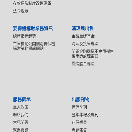
存款保險制度改進沿革
法令規章
要保機構財業務資訊
清理與出售
總體指標趨勢
金融重建基金
主管機關公開個別要保機
清理及接管專區
構財業務資訊網站
問題金融機構不良債權售
後申訴處理窗口
鳳信股金專區
服務園地
出版刊物
重大政策
存保季刊
聯絡我們
歷年年報及專刊
常見問答
存保叢書
就業資訊
專題報告