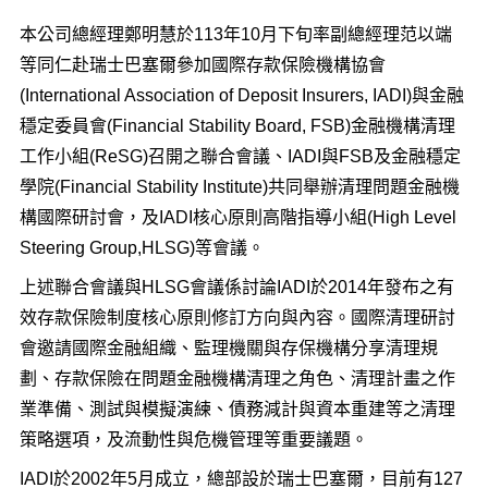
本公司總經理鄭明慧於113年10月下旬率副總經理范以端
等同仁赴瑞士巴塞爾參加國際存款保險機構協會
(International Association of Deposit Insurers, IADI)與金融
穩定委員會(Financial Stability Board, FSB)金融機構清理
工作小組(ReSG)召開之聯合會議、IADI與FSB及金融穩定
學院(Financial Stability Institute)共同舉辦清理問題金融機
構國際研討會，及IADI核心原則高階指導小組(High Level
Steering Group,HLSG)等會議。
上述聯合會議與HLSG會議係討論IADI於2014年發布之有
效存款保險制度核心原則修訂方向與內容。國際清理研討
會邀請國際金融組織、監理機關與存保機構分享清理規
劃、存款保險在問題金融機構清理之角色、清理計畫之作
業準備、測試與模擬演練、債務減計與資本重建等之清理
策略選項，及流動性與危機管理等重要議題。
IADI於2002年5月成立，總部設於瑞士巴塞爾，目前有127