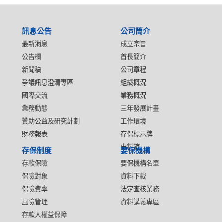
:::
訊息公告
公司簡介
最新消息
成立宗旨
公告欄
首長簡介
新聞稿
公司章程
爭議訊息澄清專區
組織概況
國際交流
業務概況
業務動態
三年發展計畫
贊助公益及研究計劃
工作環境
財務報表
存保標示牌
史料館
存保制度
要保機構
存款保險
要保機構名單
保險對象
資料下載
保險費率
法定查核業務
風險管理
資料講義專區
存款人權益保障