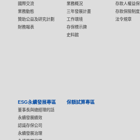
國際交流
業務概況
存款人權益保
業務動態
三年發展計畫
存款保險制度
贊助公益及研究計劃
工作環境
法令規章
財務報表
存保標示牌
史料館
ESG永續發展專區
保額試算專區
董事長與總經理的話
永續發展績效
認識存保公司
永續發展治理