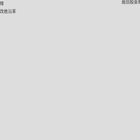
鳳信股金
障
改進沿革