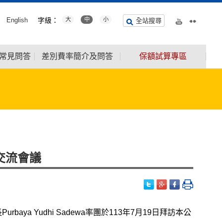
English
字級：
大
中
小
全站搜尋
常見問答
差別費率簡介及問答
保額試算專區
交流會議
C)董事長Purbaya Yudhi Sadewa率團於113年7月19日拜訪本公