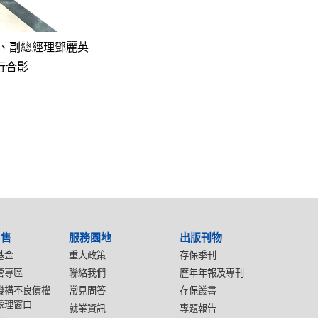
)、副總經理鄧麗英
一行合影
出售
服務園地
出版刊物
基金
重大政策
存保季刊
管專區
聯絡我們
歷年年報及專刊
機構不良債權
常見問答
存保叢書
處理窗口
就業資訊
專題報告