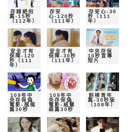
存錢絕招
存安
存安心-30
篇-15秒
心-120秒
秒（111
（112年）
（111年）
年）
安全才有
安全才有
中央存保
保障-120
保障-30秒
10秒宣導
秒（111
（111年）
短片
年）
109年中
109年中
斜槓青年
央存保偽
央存保偽
篇-30秒版
電影-槌槌
電影-威爾
（108年）
篇30秒
森篇30秒