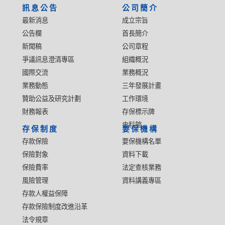
訊息公告
公司簡介
最新消息
成立宗旨
公告欄
首長簡介
新聞稿
公司章程
爭議訊息澄清專區
組織概況
國際交流
業務概況
業務動態
三年發展計畫
贊助公益及研究計劃
工作環境
財務報表
存保標示牌
史料館
存保制度
要保機構
存款保險
要保機構名單
保險對象
資料下載
保險費率
法定查核業務
風險管理
資料講義專區
存款人權益保障
存款保險制度改進沿革
法令規章