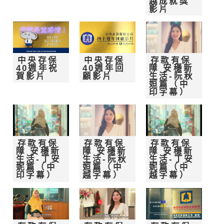
越成就獎
影片
中央存保
中央存保
存款有保
40週年祝
40週年回
障 安穩新
賀影片
顧影片
生活-阮秋
姮篇（中
印字幕）
存款有保
存款有保
存款有保
障 安穩新
障 安穩新
障 安穩新
生活-丁安
生活-阮秋
生活-丁安
妮篇（中
姮篇（中
妮篇（中
印字幕）
越字幕）
越字幕）