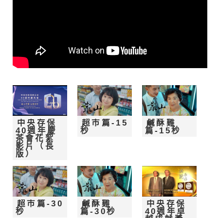
中央存保
超市篇-15
鹹酥雞
40週年慶
秒
篇-15秒
茶會花絮
影片（長
版）
超市篇-30
鹹酥雞
中央存保
秒
篇-30秒
40週年卓