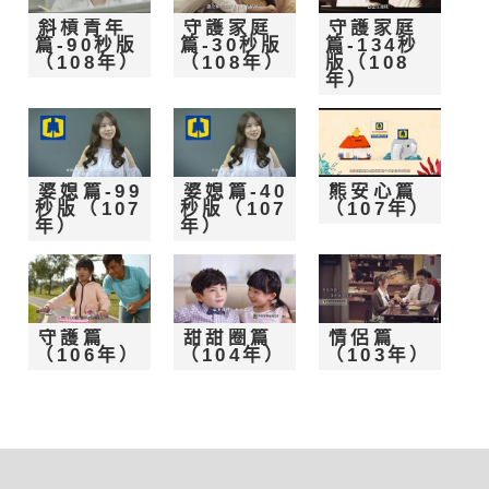
斜槓青年
守護家庭
守護家庭
篇-90秒版
篇-30秒版
篇-134秒
（108年）
（108年）
版（108
年）
婆媳篇-99
婆媳篇-40
熊安心篇
秒版（107
秒版（107
（107年）
年）
年）
守護篇
甜甜圈篇
情侶篇
（106年）
（104年）
（103年）
:::