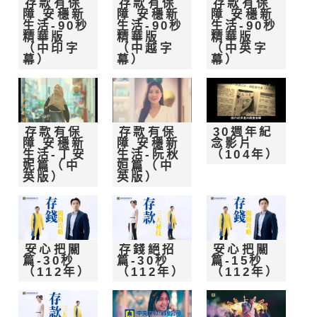
存款有保
存款有保
存款有保
障 安穩新
障 安穩新
障 安穩新
生活-90秒
生活-90秒
生活-90秒
精華版
精華版
精華版
（中印字
（中越字
（中英字
幕）
幕）
幕）
存款有保
存款有保
30週年紀
障 安穩新
障 安穩新
念影片
生活-丁安
生活-阮秋
（104年）
妮篇（中
姮篇（中
英版）
英版）
安心把關
存錢絕招
安心把關
篇-30秒
篇-30秒
篇-15秒
（112年）
（112年）
（112年）