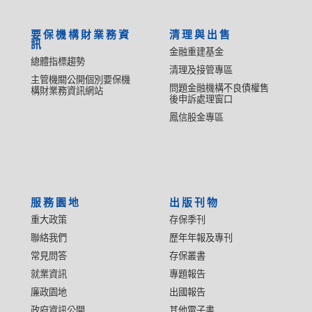
要保機構財業務資
清理與出售
訊
金融重建基金
總體指標趨勢
清理及接管專區
主管機關公開個別要保機
問題金融機構不良債權售
構財業務資訊網站
後申訴處理窗口
鳳信股金專區
服務園地
出版刊物
重大政策
存保季刊
聯絡我們
歷年年報及專刊
常見問答
存保叢書
就業資訊
專題報告
廉政園地
出國報告
政府資訊公開
其他電子書