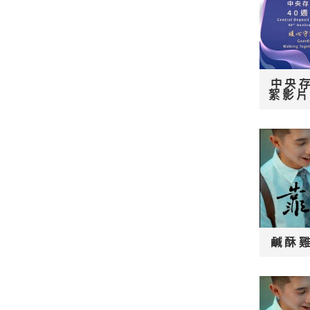
中央
絮影
鹹酥雞