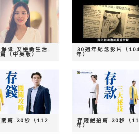
保障 安穩新生活-
30週年紀念影片（10
姮篇（中英版）
年）
關篇-30秒（112
存錢絕招篇-30秒（11
年）