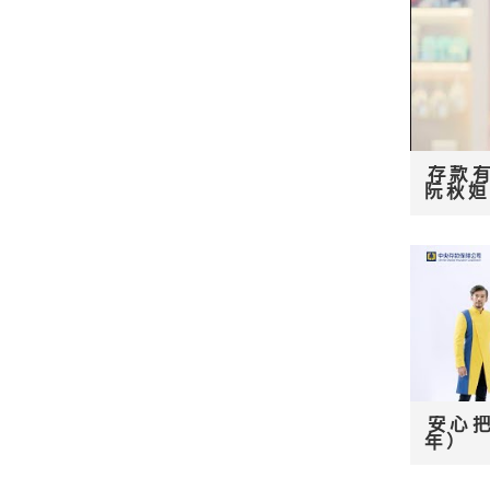
存款有
阮秋
安心把
年）