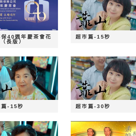
存保40週年慶茶會花
超市篇-15秒
片（長版）
篇-15秒
超市篇-30秒