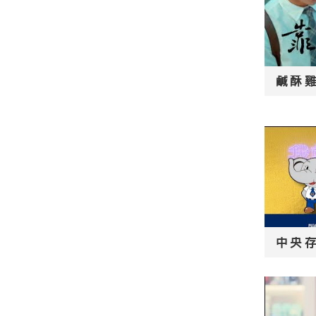
鹹酥雞
中央