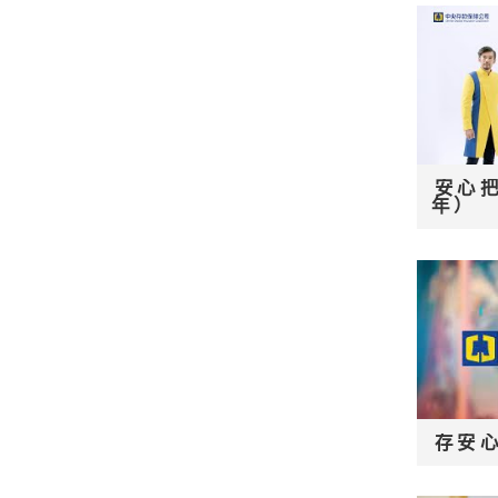
安心把
年）
存安心