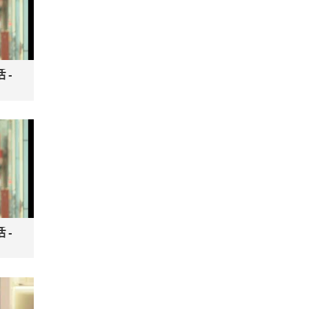
活-
）
活-
）