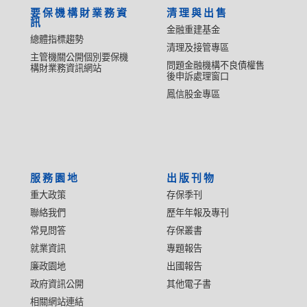
要保機構財業務資
清理與出售
訊
金融重建基金
總體指標趨勢
清理及接管專區
主管機關公開個別要保機
問題金融機構不良債權售
構財業務資訊網站
後申訴處理窗口
鳳信股金專區
服務園地
出版刊物
重大政策
存保季刊
聯絡我們
歷年年報及專刊
常見問答
存保叢書
就業資訊
專題報告
廉政園地
出國報告
政府資訊公開
其他電子書
相關網站連結