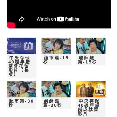
中央存保
超市篇-15
鹹酥雞
40週年慶
秒
篇-15秒
茶會花絮
影片（長
版）
超市篇-30
鹹酥雞
中央存保
秒
篇-30秒
40週年卓
越成就獎
影片