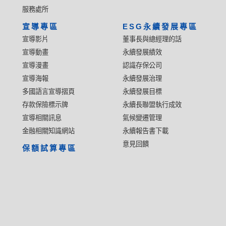
服務處所
宣導專區
ESG永續發展專區
宣導影片
董事長與總經理的話
宣導動畫
永續發展績效
宣導漫畫
認識存保公司
宣導海報
永續發展治理
多國語言宣導摺頁
永續發展目標
存款保險標示牌
永續長聯盟執行成效
宣導相關訊息
氣候變遷管理
金融相關知識網站
永續報告書下載
意見回饋
保額試算專區