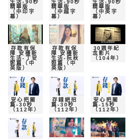
生活-90秒
生活-90秒
生活-90秒
精華版
精華版
精華版
（中印字
（中越字
（中英字
幕）
幕）
幕）
存款有保
存款有保
30週年紀
障 安穩新
障 安穩新
念影片
生活-丁安
生活-阮秋
（104年）
妮篇（中
姮篇（中
英版）
英版）
安心把關
存錢絕招
安心把關
篇-30秒
篇-30秒
篇-15秒
（112年）
（112年）
（112年）