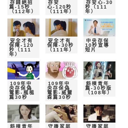
存錢絕招
存安
存安心-30
篇-15秒
心-120秒
秒（111
（112年）
（111年）
年）
安全才有
安全才有
中央存保
保障-120
保障-30秒
10秒宣導
秒（111
（111年）
短片
年）
109年中
109年中
斜槓青年
央存保偽
央存保偽
篇-30秒版
電影-槌槌
電影-威爾
（108年）
篇30秒
森篇30秒
斜槓青年
守護家庭
守護家庭