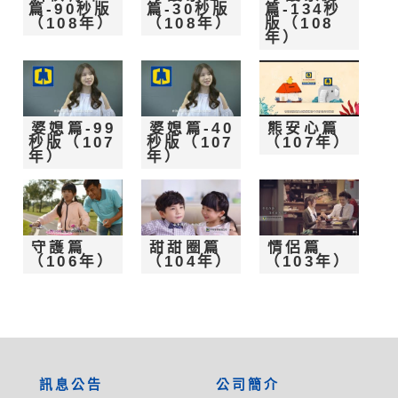
篇-90秒版
篇-30秒版
篇-134秒
（108年）
（108年）
版（108
年）
婆媳篇-99
婆媳篇-40
熊安心篇
秒版（107
秒版（107
（107年）
年）
年）
守護篇
甜甜圈篇
情侶篇
（106年）
（104年）
（103年）
:::
訊息公告
公司簡介