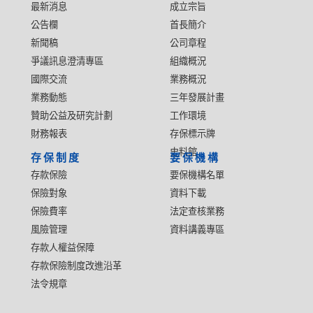
最新消息
成立宗旨
公告欄
首長簡介
新聞稿
公司章程
爭議訊息澄清專區
組織概況
國際交流
業務概況
業務動態
三年發展計畫
贊助公益及研究計劃
工作環境
財務報表
存保標示牌
史料館
存保制度
要保機構
存款保險
要保機構名單
保險對象
資料下載
保險費率
法定查核業務
風險管理
資料講義專區
存款人權益保障
存款保險制度改進沿革
法令規章