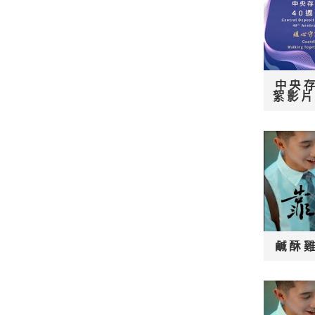
中央
絮影
鹹酥雞