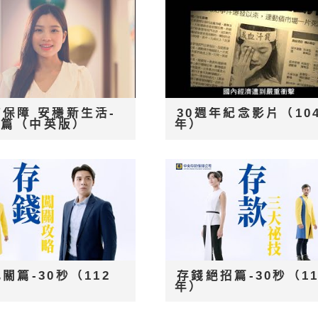
保障 安穩新生活-
30週年紀念影片（10
姮篇（中英版）
年）
關篇-30秒（112
存錢絕招篇-30秒（11
年）