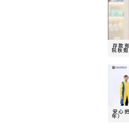
存款有
阮秋
安心把
年）