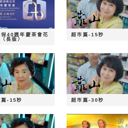
存保40週年慶茶會花
超市篇-15秒
片（長版）
篇-15秒
超市篇-30秒