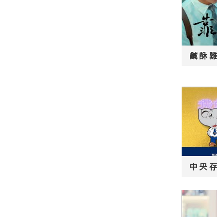
鹹酥雞
中央