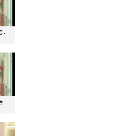
活-
）
活-
）