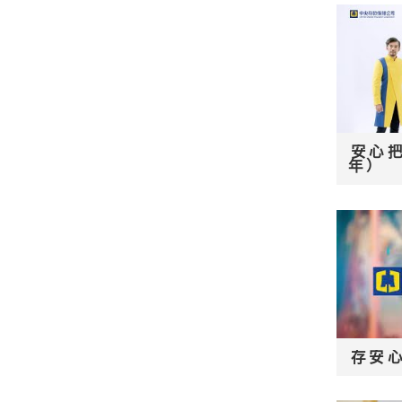
安心把
年）
存安心