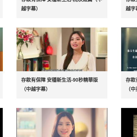
越字幕）
越字
存款有保障 安穩新生活-90秒精華版
存款
（中越字幕）
（中