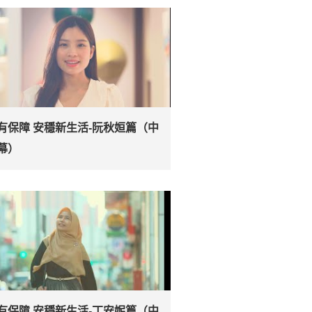
有保障 安穩新生活-阮秋姮篇（中
幕）
有保障 安穩新生活-丁安妮篇（中