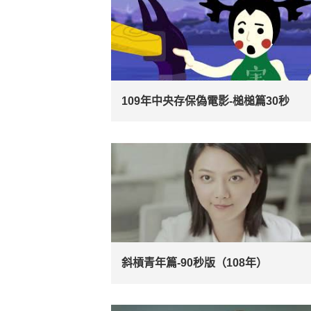
109年中央存保偽電影-槌槌篇30秒
斜槓青年篇-90秒版（108年）