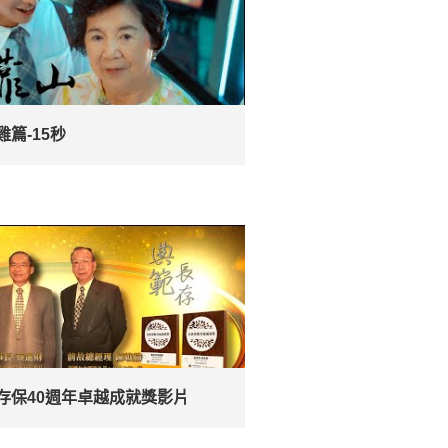
雞篇-15秒
存保40週年卓越成就獎影片