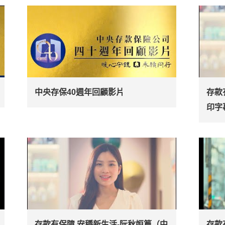
中央存保40週年回顧影片
存款
印字
存款有保障 安穩新生活-阮秋姮篇（中
存款