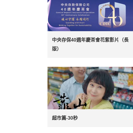
中央存保40週年慶茶會花絮影片（長
版）
超市篇-30秒