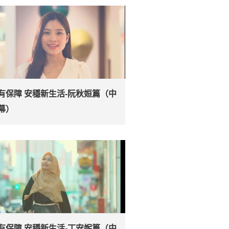
有保障 安穩新生活-阮秋姮篇（中
幕）
有保障 安穩新生活-丁安妮篇（中