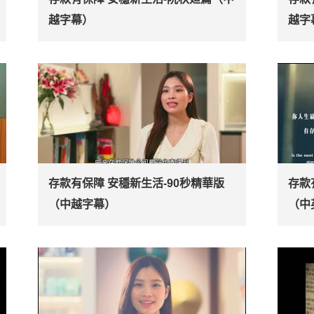
越字幕）
越字
存款有保障 安穩新生活-90秒精華版
存款
（中越字幕）
（中