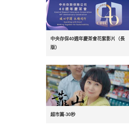
中央存保40週年慶茶會花絮影片（長
版）
超市篇-30秒