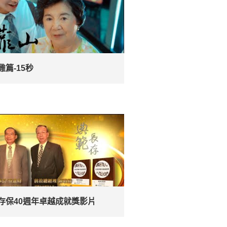
雞篇-15秒
存保40週年卓越成就獎影片