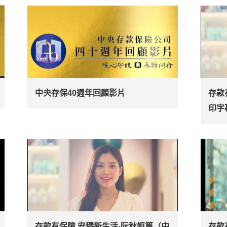
中央存保40週年回顧影片
存款
印字
存款有保障 安穩新生活-阮秋姮篇（中
存款