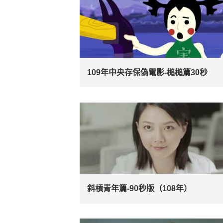
109年中央存保偽電影-槌槌篇30秒
斜槓青年篇-90秒版（108年）