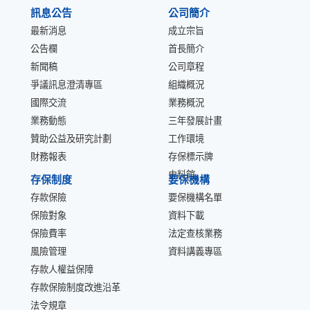
訊息公告
公司簡介
最新消息
成立宗旨
公告欄
首長簡介
新聞稿
公司章程
爭議訊息澄清專區
組織概況
國際交流
業務概況
業務動態
三年發展計畫
贊助公益及研究計劃
工作環境
財務報表
存保標示牌
史料館
存保制度
要保機構
存款保險
要保機構名單
保險對象
資料下載
保險費率
法定查核業務
風險管理
資料講義專區
存款人權益保障
存款保險制度改進沿革
法令規章