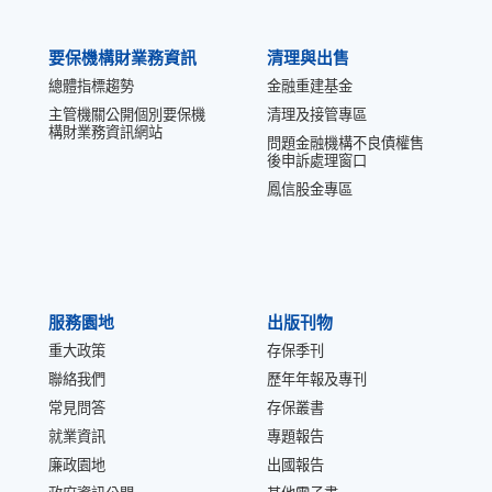
要保機構財業務資訊
清理與出售
總體指標趨勢
金融重建基金
主管機關公開個別要保機
清理及接管專區
構財業務資訊網站
問題金融機構不良債權售
後申訴處理窗口
鳳信股金專區
服務園地
出版刊物
重大政策
存保季刊
聯絡我們
歷年年報及專刊
常見問答
存保叢書
就業資訊
專題報告
廉政園地
出國報告