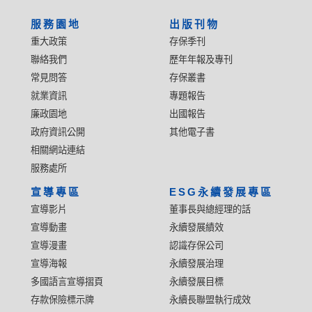
服務園地
出版刊物
重大政策
存保季刊
聯絡我們
歷年年報及專刊
常見問答
存保叢書
就業資訊
專題報告
廉政園地
出國報告
政府資訊公開
其他電子書
相關網站連結
服務處所
宣導專區
ESG永續發展專區
宣導影片
董事長與總經理的話
宣導動畫
永續發展績效
宣導漫畫
認識存保公司
宣導海報
永續發展治理
多國語言宣導摺頁
永續發展目標
存款保險標示牌
永續長聯盟執行成效