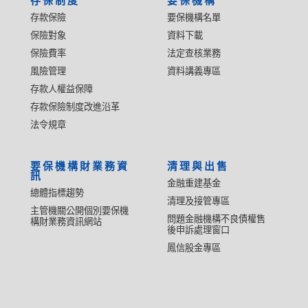
存保制度
要保機構
存款保險
要保機構名單
保險對象
資料下載
保險費率
法定查核業務
風險管理
資料講義專區
存款人權益保障
存款保險制度改進沿革
法令規章
要保機構財業務資
清理與出售
訊
金融重建基金
總體指標趨勢
清理及接管專區
主管機關公開個別要保機
問題金融機構不良債權售
構財業務資訊網站
後申訴處理窗口
鳳信股金專區