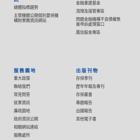
金融重建基金
總體指標趨勢
清理及接管專區
主管機關公開個別要保機
問題金融機構不良債權售
構財業務資訊網站
後申訴處理窗口
鳳信股金專區
服務園地
出版刊物
重大政策
存保季刊
聯絡我們
歷年年報及專刊
常見問答
存保叢書
就業資訊
專題報告
廉政園地
出國報告
政府資訊公開
其他電子書
相關網站連結
服務處所