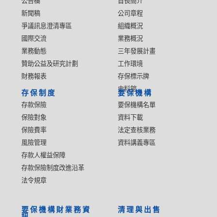
公告欄
首長簡介
新聞稿
公司章程
爭議訊息澄清專區
組織概況
國際交流
業務概況
業務動態
三年發展計畫
贊助公益及研究計劃
工作環境
財務報表
存保標示牌
史料館
存保制度
要保機構
存款保險
要保機構名單
保險對象
資料下載
保險費率
法定查核業務
風險管理
資料講義專區
存款人權益保障
存款保險制度改進沿革
法令規章
要保機構財業務資
清理與出售
訊