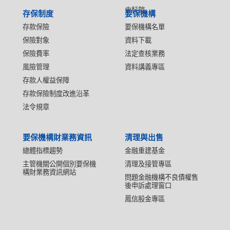
史料館
存保制度
要保機構
存款保險
要保機構名單
保險對象
資料下載
保險費率
法定查核業務
風險管理
資料講義專區
存款人權益保障
存款保險制度改進沿革
法令規章
要保機構財業務資訊
清理與出售
總體指標趨勢
金融重建基金
主管機關公開個別要保機
清理及接管專區
構財業務資訊網站
問題金融機構不良債權售
後申訴處理窗口
鳳信股金專區