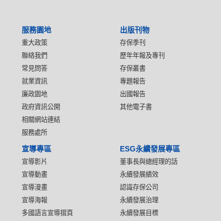
服務園地
出版刊物
重大政策
存保季刊
聯絡我們
歷年年報及專刊
常見問答
存保叢書
就業資訊
專題報告
廉政園地
出國報告
政府資訊公開
其他電子書
相關網站連結
服務處所
宣導專區
ESG永續發展專區
宣導影片
董事長與總經理的話
宣導動畫
永續發展績效
宣導漫畫
認識存保公司
宣導海報
永續發展治理
多國語言宣導摺頁
永續發展目標