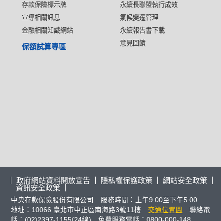
存款保險標示牌
永續長聯盟執行成效
宣導相關訊息
氣候變遷管理
金融相關知識網站
永續報告書下載
意見回饋
保額試算專區
政府網站資料開放宣告
隱私權保護政策
網站安全政策
資訊安全政策
中央存款保險股份有限公司 服務時間：上午9:00至下午5:00
地址：10066 臺北市中正區南海路3號11樓
交通位置圖
聯絡電
話：(02)2397-1155(24線) 免費服務電話：0800-000-148