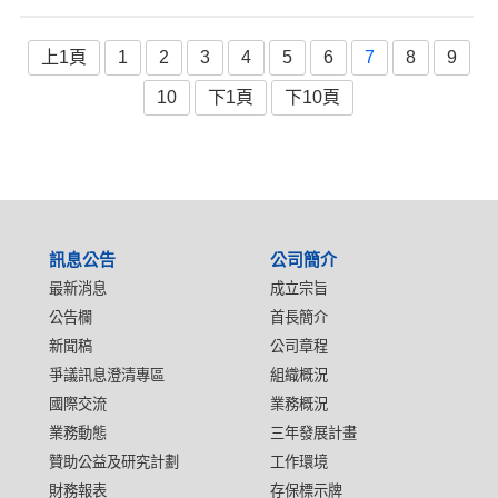
上1頁
1
2
3
4
5
6
7
8
9
10
下1頁
下10頁
:::
訊息公告
公司簡介
最新消息
成立宗旨
公告欄
首長簡介
新聞稿
公司章程
爭議訊息澄清專區
組織概況
國際交流
業務概況
業務動態
三年發展計畫
贊助公益及研究計劃
工作環境
財務報表
存保標示牌