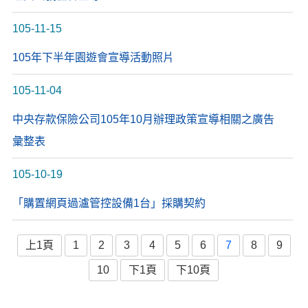
105-11-15
105年下半年園遊會宣導活動照片
105-11-04
中央存款保險公司105年10月辦理政策宣導相關之廣告
彙整表
105-10-19
「購置網頁過瀘管控設備1台」採購契約
上1頁
1
2
3
4
5
6
7
8
9
10
下1頁
下10頁