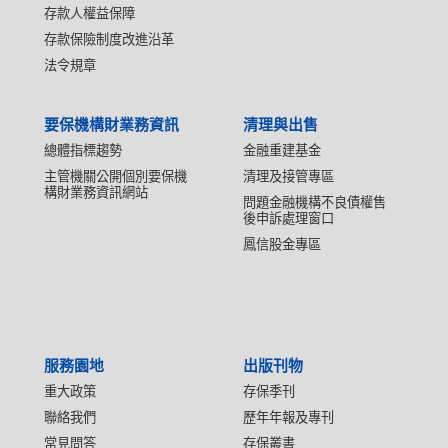
存款人權益保障
存款保險制度改進沿革
法令規章
要保機構財業務資訊
清理與出售
總體指標趨勢
金融重建基金
主管機關公開個別要保機
清理及接管專區
構財業務資訊網站
問題金融機構不良債權售
後申訴處理窗口
鳳信股金專區
服務園地
出版刊物
重大政策
存保季刊
聯絡我們
歷年年報及專刊
常見問答
存保叢書