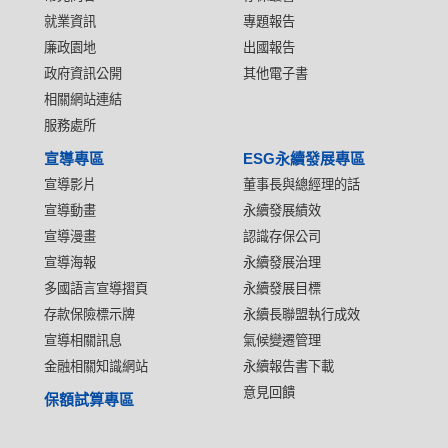
就業資訊
專題報告
廉政園地
出國報告
政府資訊公開
其他電子書
相關網站連結
服務處所
宣導專區
ESG永續發展專區
宣導影片
董事長與總經理的話
宣導動畫
永續發展績效
宣導漫畫
認識存保公司
宣導海報
永續發展治理
多國語言宣導摺頁
永續發展目標
存款保險標示牌
永續長聯盟執行成效
宣導相關訊息
氣候變遷管理
金融相關知識網站
永續報告書下載
意見回饋
保額試算專區