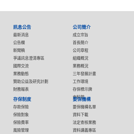
:::
訊息公告
公司簡介
最新消息
成立宗旨
公告欄
首長簡介
新聞稿
公司章程
爭議訊息澄清專區
組織概況
國際交流
業務概況
業務動態
三年發展計畫
贊助公益及研究計劃
工作環境
財務報表
存保標示牌
史料館
存保制度
要保機構
存款保險
要保機構名單
保險對象
資料下載
保險費率
法定查核業務
風險管理
資料講義專區