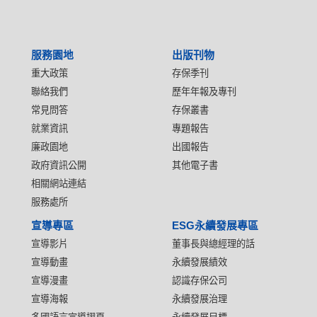
服務園地
出版刊物
重大政策
存保季刊
聯絡我們
歷年年報及專刊
常見問答
存保叢書
就業資訊
專題報告
廉政園地
出國報告
政府資訊公開
其他電子書
相關網站連結
服務處所
宣導專區
ESG永續發展專區
宣導影片
董事長與總經理的話
宣導動畫
永續發展績效
宣導漫畫
認識存保公司
宣導海報
永續發展治理