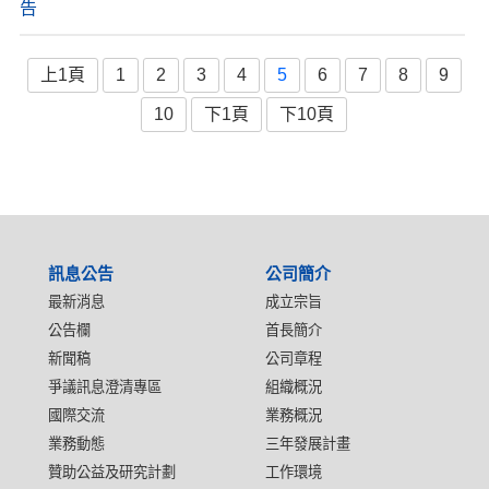
告
上1頁
1
2
3
4
5
6
7
8
9
10
下1頁
下10頁
:::
訊息公告
公司簡介
最新消息
成立宗旨
公告欄
首長簡介
新聞稿
公司章程
爭議訊息澄清專區
組織概況
國際交流
業務概況
業務動態
三年發展計畫
贊助公益及研究計劃
工作環境