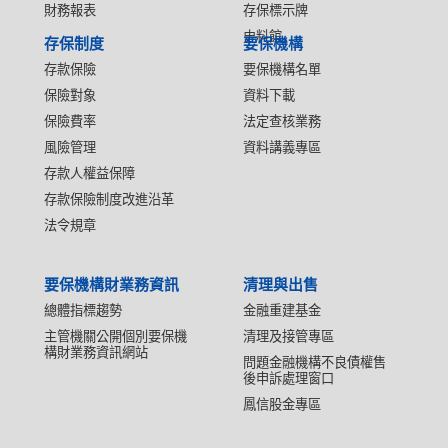
財務報表
存保標示牌
史料館
存保制度
要保機構
存款保險
要保機構名單
保險對象
資料下載
保險費率
法定查核業務
風險管理
資料講義專區
存款人權益保障
存款保險制度改進沿革
法令規章
要保機構財業務資訊
清理與出售
總體指標趨勢
金融重建基金
主管機關公開個別要保機
清理及接管專區
構財業務資訊網站
問題金融機構不良債權售
後申訴處理窗口
鳳信股金專區