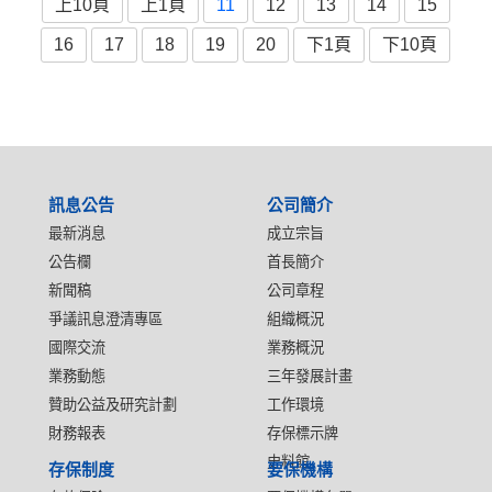
上10頁
上1頁
11
12
13
14
15
16
17
18
19
20
下1頁
下10頁
:::
訊息公告
公司簡介
最新消息
成立宗旨
公告欄
首長簡介
新聞稿
公司章程
爭議訊息澄清專區
組織概況
國際交流
業務概況
業務動態
三年發展計畫
贊助公益及研究計劃
工作環境
財務報表
存保標示牌
史料館
存保制度
要保機構