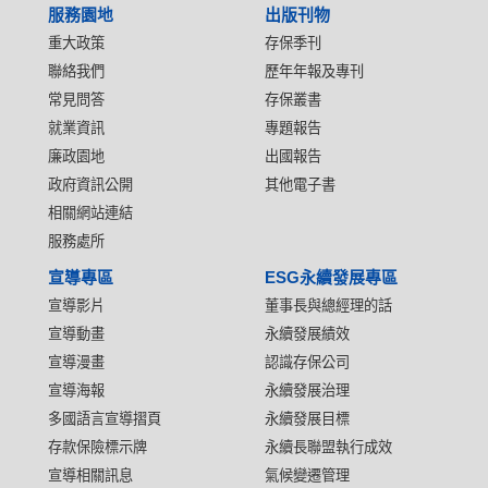
服務園地
出版刊物
重大政策
存保季刊
聯絡我們
歷年年報及專刊
常見問答
存保叢書
就業資訊
專題報告
廉政園地
出國報告
政府資訊公開
其他電子書
相關網站連結
服務處所
宣導專區
ESG永續發展專區
宣導影片
董事長與總經理的話
宣導動畫
永續發展績效
宣導漫畫
認識存保公司
宣導海報
永續發展治理
多國語言宣導摺頁
永續發展目標
存款保險標示牌
永續長聯盟執行成效
宣導相關訊息
氣候變遷管理