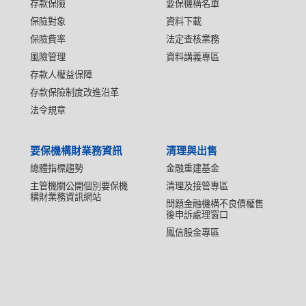
存款保險
要保機構名單
保險對象
資料下載
保險費率
法定查核業務
風險管理
資料講義專區
存款人權益保障
存款保險制度改進沿革
法令規章
要保機構財業務資訊
清理與出售
總體指標趨勢
金融重建基金
主管機關公開個別要保機
清理及接管專區
構財業務資訊網站
問題金融機構不良債權售
後申訴處理窗口
鳳信股金專區