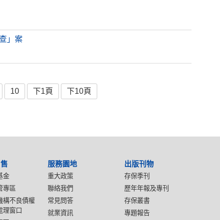
調查」案
10
下1頁
下10頁
出售
服務園地
出版刊物
基金
重大政策
存保季刊
管專區
聯絡我們
歷年年報及專刊
機構不良債權
常見問答
存保叢書
處理窗口
就業資訊
專題報告