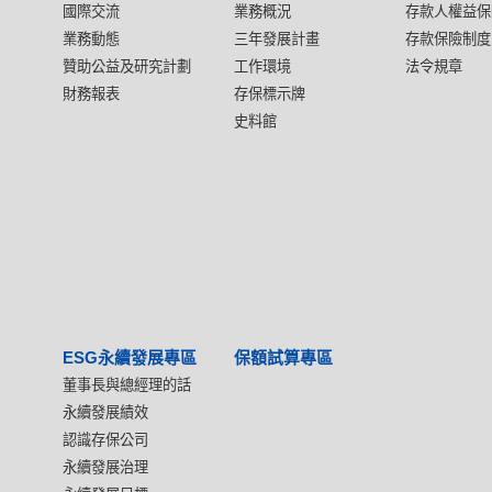
國際交流
業務概況
存款人權益保
業務動態
三年發展計畫
存款保險制度
贊助公益及研究計劃
工作環境
法令規章
財務報表
存保標示牌
史料館
ESG永續發展專區
保額試算專區
董事長與總經理的話
永續發展績效
認識存保公司
永續發展治理