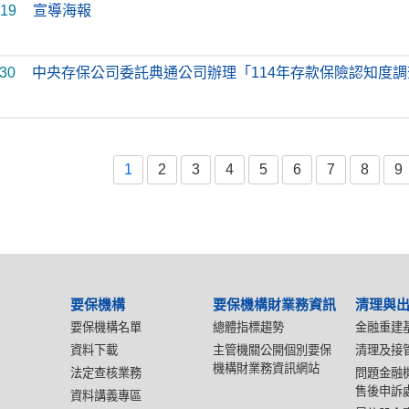
-19
宣導海報
-30
中央存保公司委託典通公司辦理「114年存款保險認知度
1
2
3
4
5
6
7
8
9
要保機構
要保機構財業務資訊
清理與
要保機構名單
總體指標趨勢
金融重建
資料下載
主管機關公開個別要保
清理及接
機構財業務資訊網站
法定查核業務
問題金融
售後申訴
資料講義專區