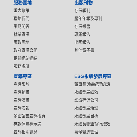
服務園地
出版刊物
重大政策
存保季刊
聯絡我們
歷年年報及專刊
常見問答
存保叢書
就業資訊
專題報告
廉政園地
出國報告
政府資訊公開
其他電子書
相關網站連結
服務處所
宣導專區
ESG永續發展專區
宣導影片
董事長與總經理的話
宣導動畫
永續發展績效
宣導漫畫
認識存保公司
宣導海報
永續發展治理
多國語言宣導摺頁
永續發展目標
存款保險標示牌
永續長聯盟執行成效
宣導相關訊息
氣候變遷管理