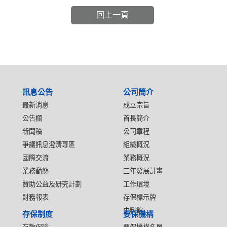
回上一頁
:::
訊息公告
公司簡介
最新消息
成立宗旨
公告欄
首長簡介
新聞稿
公司章程
爭議訊息澄清專區
組織概況
國際交流
業務概況
業務動態
三年發展計畫
贊助公益及研究計劃
工作環境
財務報表
存保標示牌
史料館
存保制度
要保機構