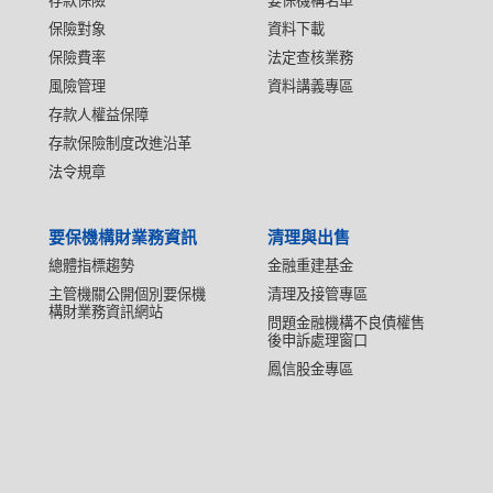
存款保險
要保機構名單
保險對象
資料下載
保險費率
法定查核業務
風險管理
資料講義專區
存款人權益保障
存款保險制度改進沿革
法令規章
要保機構財業務資訊
清理與出售
總體指標趨勢
金融重建基金
主管機關公開個別要保機
清理及接管專區
構財業務資訊網站
問題金融機構不良債權售
後申訴處理窗口
鳳信股金專區