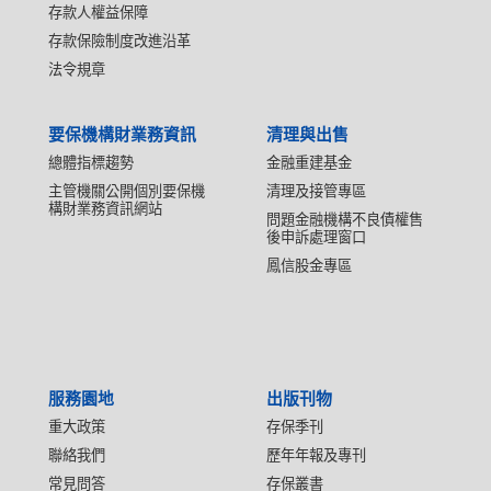
存款人權益保障
存款保險制度改進沿革
法令規章
要保機構財業務資訊
清理與出售
總體指標趨勢
金融重建基金
主管機關公開個別要保機
清理及接管專區
構財業務資訊網站
問題金融機構不良債權售
後申訴處理窗口
鳳信股金專區
服務園地
出版刊物
重大政策
存保季刊
聯絡我們
歷年年報及專刊
常見問答
存保叢書