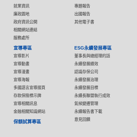
就業資訊
專題報告
廉政園地
出國報告
政府資訊公開
其他電子書
相關網站連結
服務處所
宣導專區
ESG永續發展專區
宣導影片
董事長與總經理的話
宣導動畫
永續發展績效
宣導漫畫
認識存保公司
宣導海報
永續發展治理
多國語言宣導摺頁
永續發展目標
存款保險標示牌
永續長聯盟執行成效
宣導相關訊息
氣候變遷管理
金融相關知識網站
永續報告書下載
意見回饋
保額試算專區