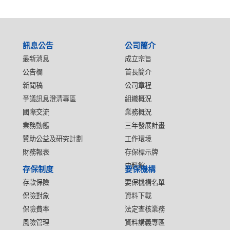
:::
訊息公告
公司簡介
最新消息
成立宗旨
公告欄
首長簡介
新聞稿
公司章程
爭議訊息澄清專區
組織概況
國際交流
業務概況
業務動態
三年發展計畫
贊助公益及研究計劃
工作環境
財務報表
存保標示牌
史料館
存保制度
要保機構
存款保險
要保機構名單
保險對象
資料下載
保險費率
法定查核業務
風險管理
資料講義專區