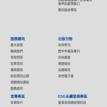
後申訴處理窗口
鳳信股金專區
服務園地
出版刊物
重大政策
存保季刊
聯絡我們
歷年年報及專刊
常見問答
存保叢書
就業資訊
專題報告
廉政園地
出國報告
政府資訊公開
其他電子書
相關網站連結
服務處所
宣導專區
ESG永續發展專區
宣導影片
董事長與總經理的話