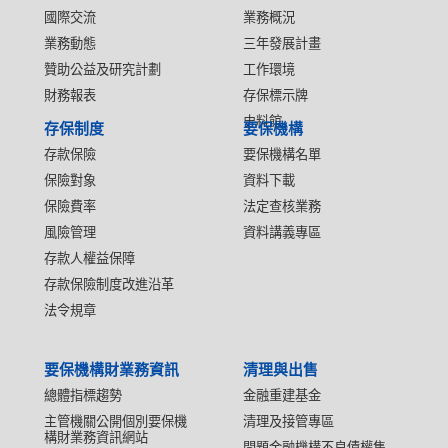
國際交流
業務概況
業務動態
三年發展計畫
贊助公益及研究計劃
工作環境
財務報表
存保標示牌
史料館
存保制度
要保機構
存款保險
要保機構名單
保險對象
資料下載
保險費率
法定查核業務
風險管理
資料講義專區
存款人權益保障
存款保險制度改進沿革
法令規章
要保機構財業務資訊
清理與出售
總體指標趨勢
金融重建基金
主管機關公開個別要保機
清理及接管專區
構財業務資訊網站
問題金融機構不良債權售