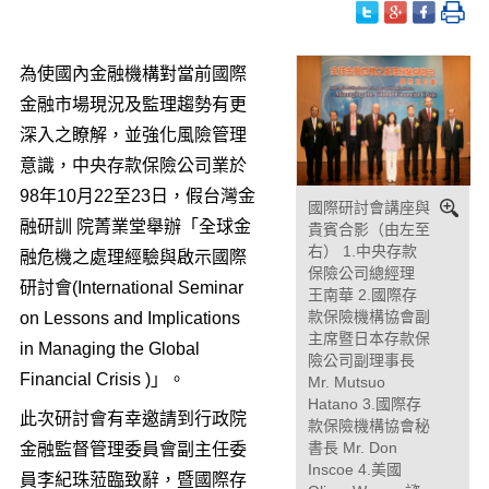
為使國內金融機構對當前國際
金融市場現況及監理趨勢有更
深入之瞭解，並強化風險管理
意識，中央存款保險公司業於
98年10月22至23日，假台灣金
國際研討會講座與
融研訓 院菁業堂舉辦「全球金
貴賓合影（由左至
右） 1.中央存款
融危機之處理經驗與啟示國際
保險公司總經理
研討會(International Seminar
王南華 2.國際存
款保險機構協會副
on Lessons and Implications
主席暨日本存款保
in Managing the Global
險公司副理事長
Financial Crisis )」。
Mr. Mutsuo
Hatano 3.國際存
此次研討會有幸邀請到行政院
款保險機構協會秘
書長 Mr. Don
金融監督管理委員會副主任委
Inscoe 4.美國
員李紀珠蒞臨致辭，暨國際存