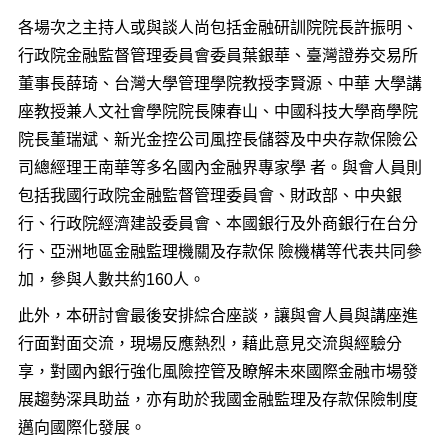
各場次之主持人或與談人尚包括金融研訓院院長許振明、
行政院金融監督管理委員會委員葉銀華、臺灣證券交易所
董事長薛琦、台灣大學管理學院教授李賢源、中華 大學講
座教授兼人文社會學院院長陳春山、中國科技大學商學院
院長董瑞斌、新光金控公司風控長儲蓉及中央存款保險公
司總經理王南華等多名國內金融界專家學 者。與會人員則
包括我國行政院金融監督管理委員會、財政部、中央銀
行、行政院經濟建設委員會、本國銀行及外商銀行在台分
行、亞洲地區金融監理機關及存款保 險機構等代表共同參
加，參與人數共約160人。
此外，本研討會最後安排綜合座談，讓與會人員與講座進
行面對面交流，現場反應熱烈，藉此意見交流與經驗分
享，對國內銀行強化風險控管及瞭解未來國際金融市場發
展趨勢深具助益，亦有助於我國金融監理及存款保險制度
邁向國際化發展。