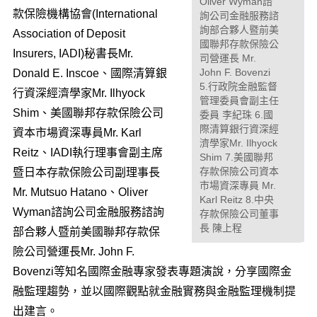
Oliver Wyman諮
款保險機構協會(International
詢公司金融服務諮
詢部合夥人暨前美
Association of Deposit
國聯邦存款保險公
Insurers, IADI)秘書長Mr.
司營運長 Mr.
John F. Bovenzi
Donald E. Inscoe、國際清算銀
5.行政院金融監督
行資深經濟學家Mr. Ilhyock
管理委員會副主任
Shim、美國聯邦存款保險公司
委員 李紀珠 6.國
際清算銀行資深經
資本市場資深專員Mr. Karl
濟學家Mr. Ilhyock
Reitz、IADI執行理事會副主席
Shim 7.美國聯邦
存款保險公司資本
暨日本存款保險公司副理事長
市場資深專員 Mr.
Mr. Mutsuo Hatano、Oliver
Karl Reitz 8.中央
Wyman諮詢公司金融服務諮詢
存款保險公司董事
長 陳上程
部合夥人暨前美國聯邦存款保
險公司營運長Mr. John F.
Bovenzi等知名國際金融專家發表專題演說，分享國際金
融監理趨勢，並以國際觀點就金融實務與金融監理機制提
出建言。