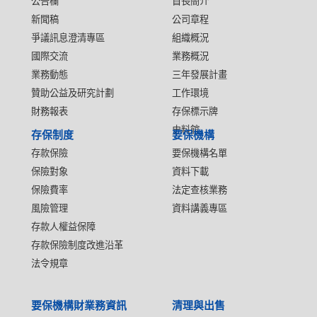
公告欄
首長簡介
新聞稿
公司章程
爭議訊息澄清專區
組織概況
國際交流
業務概況
業務動態
三年發展計畫
贊助公益及研究計劃
工作環境
財務報表
存保標示牌
史料館
存保制度
要保機構
存款保險
要保機構名單
保險對象
資料下載
保險費率
法定查核業務
風險管理
資料講義專區
存款人權益保障
存款保險制度改進沿革
法令規章
要保機構財業務資訊
清理與出售