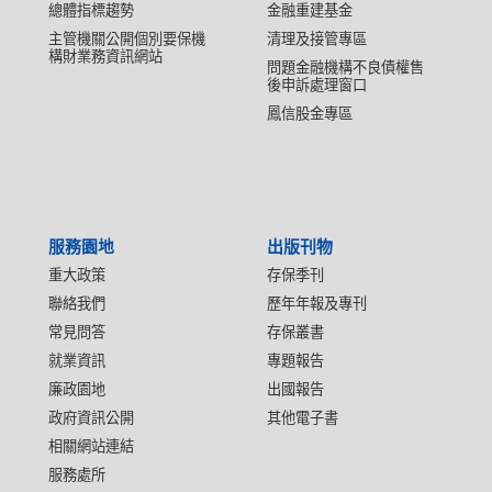
總體指標趨勢
金融重建基金
主管機關公開個別要保機
清理及接管專區
構財業務資訊網站
問題金融機構不良債權售
後申訴處理窗口
鳳信股金專區
服務園地
出版刊物
重大政策
存保季刊
聯絡我們
歷年年報及專刊
常見問答
存保叢書
就業資訊
專題報告
廉政園地
出國報告
政府資訊公開
其他電子書
相關網站連結
服務處所