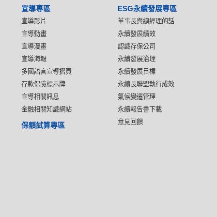
宣導專區
ESG永續發展專區
宣導影片
董事長與總經理的話
宣導動畫
永續發展績效
宣導漫畫
認識存保公司
宣導海報
永續發展治理
多國語言宣導摺頁
永續發展目標
存款保險標示牌
永續長聯盟執行成效
宣導相關訊息
氣候變遷管理
金融相關知識網站
永續報告書下載
意見回饋
保額試算專區