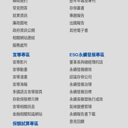
聯絡我們
歷年年報及專刊
常見問答
存保叢書
就業資訊
專題報告
廉政園地
出國報告
政府資訊公開
其他電子書
相關網站連結
服務處所
宣導專區
ESG永續發展專區
宣導影片
董事長與總經理的話
宣導動畫
永續發展績效
宣導漫畫
認識存保公司
宣導海報
永續發展治理
多國語言宣導摺頁
永續發展目標
存款保險標示牌
永續長聯盟執行成效
宣導相關訊息
氣候變遷管理
金融相關知識網站
永續報告書下載
意見回饋
保額試算專區