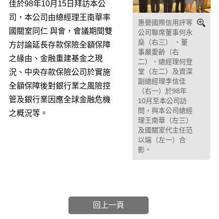
佳於98年10月15日拜訪本公
司，本公司由總經理王南華率
惠譽國際信用評等
國關室同仁 與會，會議期間雙
公司聯席董事何永
燊（右三） 、董
方討論延長存款保險全額保障
事嚴愛齡（右
之緣由、金融重建基金之現
二）、總經理何登
堂（左二）及資深
況、中央存款保險公司於實施
副總經理李信佳
全額保障後對銀行業之風險控
（右一）於98年
管及銀行業因應全球金融危機
10月至本公司訪
問，與本公司總經
之概況等。
理王南華（左三）
及國關室代主任范
以端（左一）合
影。
回上一頁