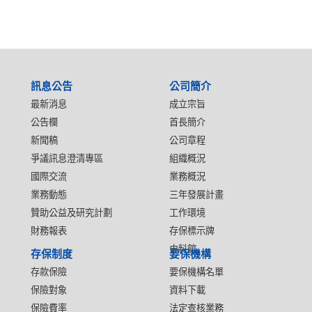
:::
訊息公告
公司簡介
最新消息
成立宗旨
公告欄
首長簡介
新聞稿
公司章程
爭議訊息澄清專區
組織概況
國際交流
業務概況
業務動態
三年發展計畫
贊助公益及研究計劃
工作環境
財務報表
存保標示牌
史料館
存保制度
要保機構
存款保險
要保機構名單
保險對象
資料下載
保險費率
法定查核業務