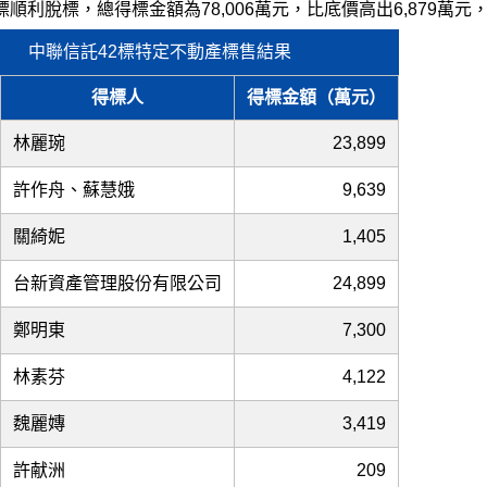
標順利脫標，總得標金額為78,006萬元，比底價高出6,879萬
中聯信託42標特定不動產標售結果
得標人
得標金額（萬元）
林麗琬
23,899
許作舟、蘇慧娥
9,639
關綺妮
1,405
台新資產管理股份有限公司
24,899
鄭明東
7,300
林素芬
4,122
魏麗嫥
3,419
許献洲
209