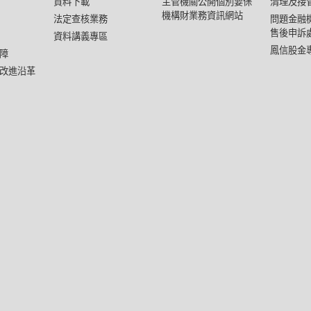
資料下載
主管機關公開個別要保
清理及接
機構財業務資訊網站
法定查核業務
問題金融
售後申訴
資料講義專區
鳳信股金
障
改進沿革