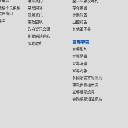
管專區
聯絡我們
歷年年報及專刊
機構不良債權
常見問答
存保叢書
處理窗口
就業資訊
專題報告
專區
廉政園地
出國報告
政府資訊公開
其他電子書
相關網站連結
宣導專區
服務處所
宣導影片
宣導動畫
宣導漫畫
宣導海報
多國語言宣導摺頁
存款保險標示牌
宣導相關訊息
金融相關知識網站