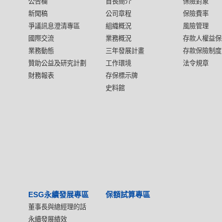
公告欄
首長簡介
保險對象
新聞稿
公司章程
保險費率
爭議訊息澄清專區
組織概況
風險管理
國際交流
業務概況
存款人權益保
業務動態
三年發展計畫
存款保險制度
贊助公益及研究計劃
工作環境
法令規章
財務報表
存保標示牌
史料館
ESG永續發展專區
保額試算專區
董事長與總經理的話
永續發展績效