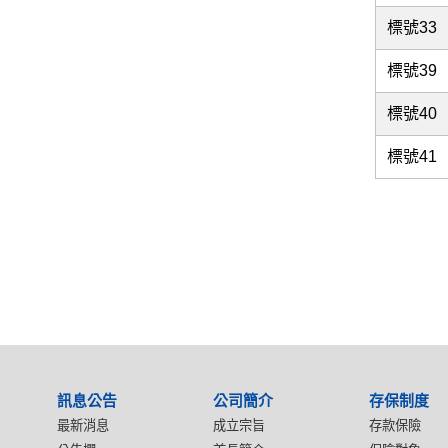
標號33
標號39
標號40
標號41
:::
訊息公告
公司簡介
存保制度
最新消息
成立宗旨
存款保險