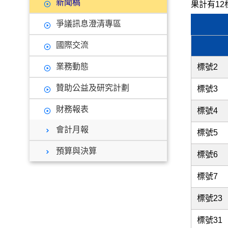
新聞稿
果計有12
爭議訊息澄清專區
國際交流
業務動態
標號2
贊助公益及研究計劃
標號3
財務報表
標號4
會計月報
標號5
預算與決算
標號6
標號7
標號23
標號31