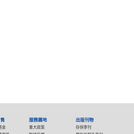
出售
服務園地
出版刊物
基金
重大政策
存保季刊