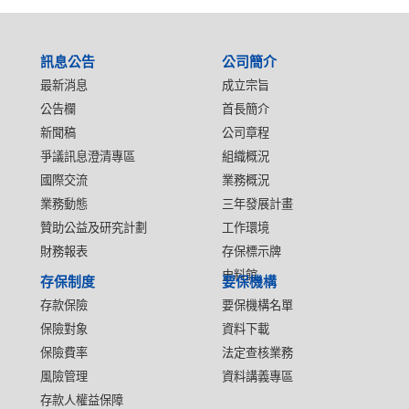
:::
訊息公告
公司簡介
最新消息
成立宗旨
公告欄
首長簡介
新聞稿
公司章程
爭議訊息澄清專區
組織概況
國際交流
業務概況
業務動態
三年發展計畫
贊助公益及研究計劃
工作環境
財務報表
存保標示牌
史料館
存保制度
要保機構
存款保險
要保機構名單
保險對象
資料下載
保險費率
法定查核業務
風險管理
資料講義專區
存款人權益保障