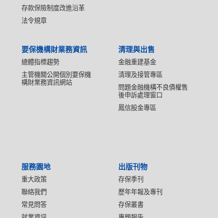
存款保險制度改進沿革
法令規章
要保機構財業務資訊
清理與出售
總體指標趨勢
金融重建基金
主管機關公開個別要保機
清理及接管專區
構財業務資訊網站
問題金融機構不良債權售
後申訴處理窗口
鳳信股金專區
服務園地
出版刊物
重大政策
存保季刊
聯絡我們
歷年年報及專刊
常見問答
存保叢書
就業資訊
專題報告