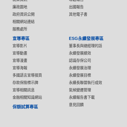
廉政園地
出國報告
政府資訊公開
其他電子書
相關網站連結
服務處所
宣導專區
ESG永續發展專區
宣導影片
董事長與總經理的話
宣導動畫
永續發展績效
宣導漫畫
認識存保公司
宣導海報
永續發展治理
多國語言宣導摺頁
永續發展目標
存款保險標示牌
永續長聯盟執行成效
宣導相關訊息
氣候變遷管理
金融相關知識網站
永續報告書下載
意見回饋
保額試算專區