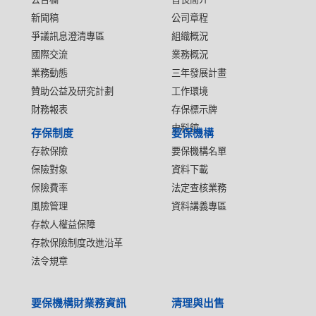
新聞稿
公司章程
爭議訊息澄清專區
組織概況
國際交流
業務概況
業務動態
三年發展計畫
贊助公益及研究計劃
工作環境
財務報表
存保標示牌
史料館
存保制度
要保機構
存款保險
要保機構名單
保險對象
資料下載
保險費率
法定查核業務
風險管理
資料講義專區
存款人權益保障
存款保險制度改進沿革
法令規章
要保機構財業務資訊
清理與出售