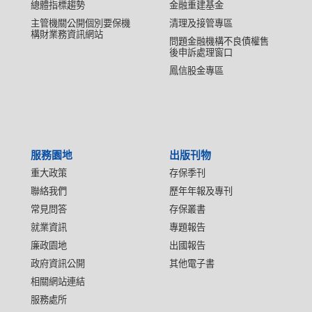
總體指標趨勢
金融重建基金
主管機關公開個別要保機
清理及接管專區
構財業務資訊網站
問題金融機構不良債權售
後申訴處理窗口
鳳信股金專區
服務園地
出版刊物
重大政策
存保季刊
聯絡我們
歷年年報及專刊
常見問答
存保叢書
就業資訊
專題報告
廉政園地
出國報告
政府資訊公開
其他電子書
相關網站連結
服務處所