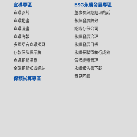
宣導專區
ESG永續發展專區
宣導影片
董事長與總經理的話
宣導動畫
永續發展績效
宣導漫畫
認識存保公司
宣導海報
永續發展治理
多國語言宣導摺頁
永續發展目標
存款保險標示牌
永續長聯盟執行成效
宣導相關訊息
氣候變遷管理
金融相關知識網站
永續報告書下載
意見回饋
保額試算專區