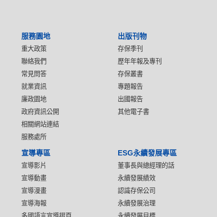
服務園地
出版刊物
重大政策
存保季刊
聯絡我們
歷年年報及專刊
常見問答
存保叢書
就業資訊
專題報告
廉政園地
出國報告
政府資訊公開
其他電子書
相關網站連結
服務處所
宣導專區
ESG永續發展專區
宣導影片
董事長與總經理的話
宣導動畫
永續發展績效
宣導漫畫
認識存保公司
宣導海報
永續發展治理
多國語言宣導摺頁
永續發展目標