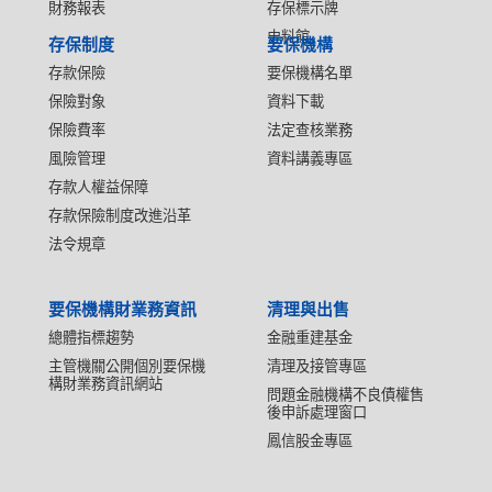
財務報表
存保標示牌
史料館
存保制度
要保機構
存款保險
要保機構名單
保險對象
資料下載
保險費率
法定查核業務
風險管理
資料講義專區
存款人權益保障
存款保險制度改進沿革
法令規章
要保機構財業務資訊
清理與出售
總體指標趨勢
金融重建基金
主管機關公開個別要保機
清理及接管專區
構財業務資訊網站
問題金融機構不良債權售
後申訴處理窗口
鳳信股金專區