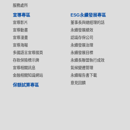
服務處所
宣導專區
ESG永續發展專區
宣導影片
董事長與總經理的話
宣導動畫
永續發展績效
宣導漫畫
認識存保公司
宣導海報
永續發展治理
多國語言宣導摺頁
永續發展目標
存款保險標示牌
永續長聯盟執行成效
宣導相關訊息
氣候變遷管理
金融相關知識網站
永續報告書下載
意見回饋
保額試算專區