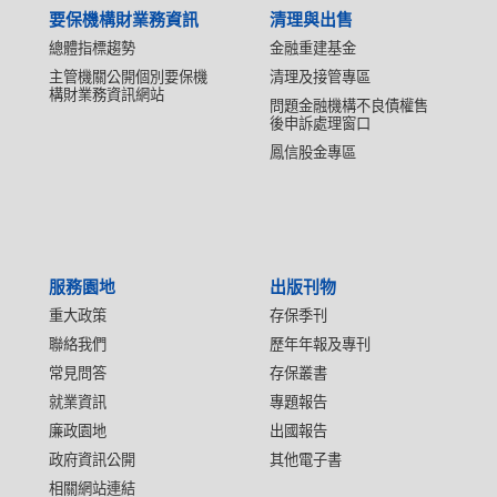
要保機構財業務資訊
清理與出售
總體指標趨勢
金融重建基金
主管機關公開個別要保機
清理及接管專區
構財業務資訊網站
問題金融機構不良債權售
後申訴處理窗口
鳳信股金專區
服務園地
出版刊物
重大政策
存保季刊
聯絡我們
歷年年報及專刊
常見問答
存保叢書
就業資訊
專題報告
廉政園地
出國報告
政府資訊公開
其他電子書
相關網站連結