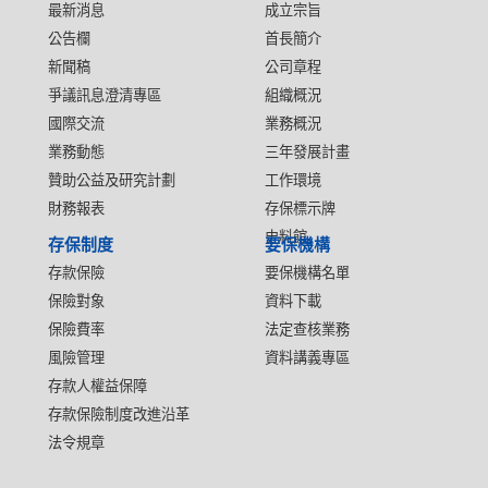
最新消息
成立宗旨
公告欄
首長簡介
新聞稿
公司章程
爭議訊息澄清專區
組織概況
國際交流
業務概況
業務動態
三年發展計畫
贊助公益及研究計劃
工作環境
財務報表
存保標示牌
史料館
存保制度
要保機構
存款保險
要保機構名單
保險對象
資料下載
保險費率
法定查核業務
風險管理
資料講義專區
存款人權益保障
存款保險制度改進沿革
法令規章