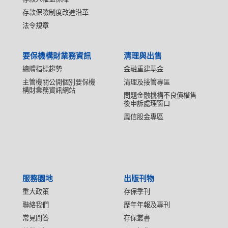
存款保險制度改進沿革
法令規章
要保機構財業務資訊
清理與出售
總體指標趨勢
金融重建基金
主管機關公開個別要保機
清理及接管專區
構財業務資訊網站
問題金融機構不良債權售
後申訴處理窗口
鳳信股金專區
服務園地
出版刊物
重大政策
存保季刊
聯絡我們
歷年年報及專刊
常見問答
存保叢書