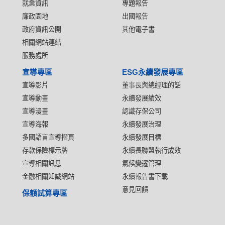
就業資訊
專題報告
廉政園地
出國報告
政府資訊公開
其他電子書
相關網站連結
服務處所
宣導專區
ESG永續發展專區
宣導影片
董事長與總經理的話
宣導動畫
永續發展績效
宣導漫畫
認識存保公司
宣導海報
永續發展治理
多國語言宣導摺頁
永續發展目標
存款保險標示牌
永續長聯盟執行成效
宣導相關訊息
氣候變遷管理
金融相關知識網站
永續報告書下載
意見回饋
保額試算專區