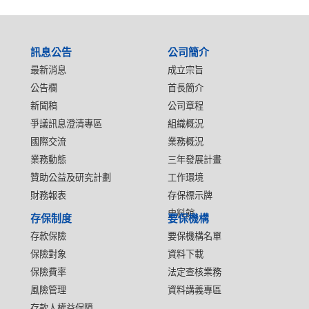
:::
訊息公告
公司簡介
最新消息
成立宗旨
公告欄
首長簡介
新聞稿
公司章程
爭議訊息澄清專區
組織概況
國際交流
業務概況
業務動態
三年發展計畫
贊助公益及研究計劃
工作環境
財務報表
存保標示牌
史料館
存保制度
要保機構
存款保險
要保機構名單
保險對象
資料下載
保險費率
法定查核業務
風險管理
資料講義專區
存款人權益保障