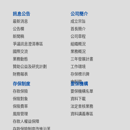
:::
訊息公告
公司簡介
最新消息
成立宗旨
公告欄
首長簡介
新聞稿
公司章程
爭議訊息澄清專區
組織概況
國際交流
業務概況
業務動態
三年發展計畫
贊助公益及研究計劃
工作環境
財務報表
存保標示牌
史料館
存保制度
要保機構
存款保險
要保機構名單
保險對象
資料下載
保險費率
法定查核業務
風險管理
資料講義專區
存款人權益保障
存款保險制度改進沿革