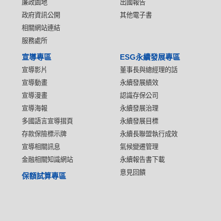
廉政園地
出國報告
政府資訊公開
其他電子書
相關網站連結
服務處所
宣導專區
ESG永續發展專區
宣導影片
董事長與總經理的話
宣導動畫
永續發展績效
宣導漫畫
認識存保公司
宣導海報
永續發展治理
多國語言宣導摺頁
永續發展目標
存款保險標示牌
永續長聯盟執行成效
宣導相關訊息
氣候變遷管理
金融相關知識網站
永續報告書下載
意見回饋
保額試算專區