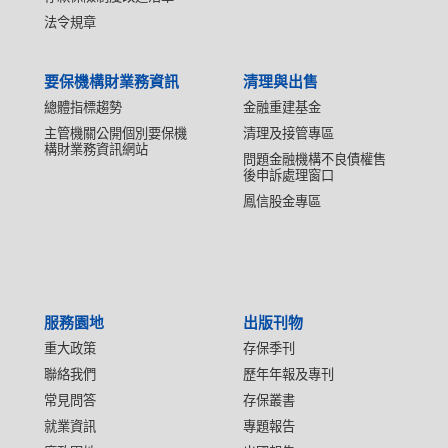
法令規章
要保機構財業務資訊
清理與出售
總體指標趨勢
金融重建基金
主管機關公開個別要保機
清理及接管專區
構財業務資訊網站
問題金融機構不良債權售
後申訴處理窗口
鳳信股金專區
服務園地
出版刊物
重大政策
存保季刊
聯絡我們
歷年年報及專刊
常見問答
存保叢書
就業資訊
專題報告