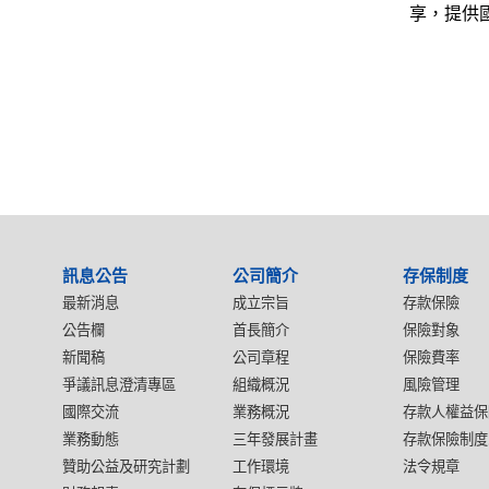
享，提供
:::
訊息公告
公司簡介
存保制度
最新消息
成立宗旨
存款保險
公告欄
首長簡介
保險對象
新聞稿
公司章程
保險費率
爭議訊息澄清專區
組織概況
風險管理
國際交流
業務概況
存款人權益保
業務動態
三年發展計畫
存款保險制度
贊助公益及研究計劃
工作環境
法令規章