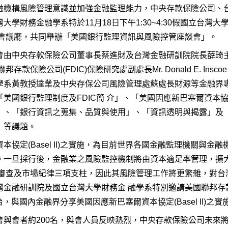
融機構風險管理意識並加強金融監理能力，中央存款保險公司、
大學財務金融學系特於11月18日下午1:30~4:30假國立台灣
際會議廳，共同舉辦「美國銀行監理資訊與風險控管座談會」。
會由中央存款保險公司董事長蔡進財及台灣金融研訓院院長薛琦
邦存款保險公司(FDIC)保險研究處副處長Mr. Donald E. Ins
學系黃教授達業及中央存保公司風險管理處蘇處長財源等金融界
美國銀行監理制度及FDIC簡 介」、「美國因應新巴塞爾資本協定(Ba
」、「銀行資訊之蒐集、品質與使用」、「資訊透明與揭露」及
」等議題。
本協定(Basel II)之實施，為目前世界各國金融監理機關與金
。一旦採行後，金融業之風險監控機制將由資本適足率管理，擴
 審查及市場紀律三項支柱，因此其風險管理工作將更繁雜，對台
金融研訓院及國立台灣大學財務金 融學系特別邀請美國聯邦存款保險公司(
e來台，與國內金融界分享美國因應新巴塞爾資本協定(Basel II
會與會者約200名，與會人員反映熱烈，中央存款保險公司未來