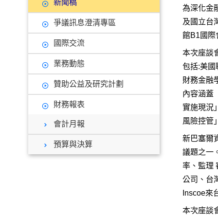
新聞稿
為深化金
及國立台灣
爭議訊息澄清專區
館B1國
國際交流
本次座談
業務動態
包括:美國聯
財務金融
贊助公益及研究計劃
內容涵蓋「
財務報表
實施現況
風險控管
會計月報
新巴塞爾資
預算與決算
議題之一
率、監理
公司、台灣
Insco
本次座談