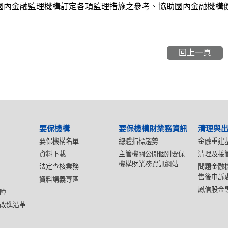
國內金融監理機構訂定各項監理措施之參考、協助國內金融機構
回上一頁
要保機構
要保機構財業務資訊
清理與
要保機構名單
總體指標趨勢
金融重建
資料下載
主管機關公開個別要保
清理及接
機構財業務資訊網站
法定查核業務
問題金融
售後申訴
資料講義專區
鳳信股金
障
改進沿革