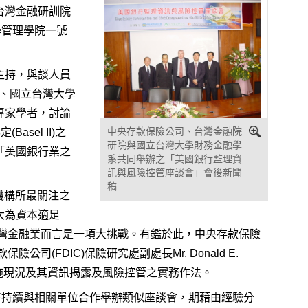
台灣金融研訓院
大學管理學院一號
主持，與談人員
coe、國立台灣大學
專家學者，討論
中央存款保險公司、台灣金融院
sel II)之
研院與國立台灣大學財務金融學
「美國銀行業之
系共同舉辦之「美國銀行監理資
訊與風險控管座談會」會後新聞
稿
融機構所最關注之
大為資本適足
灣金融業而言是一項大挑戰。有鑑於此，中央存款保險
FDIC)保險研究處副處長Mr. Donald E.
)之實施現況及其資訊揭露及風險控管之實務作法。
將持續與相關單位合作舉辦類似座談會，期藉由經驗分