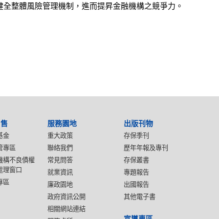
健全整體風險管理機制，進而提昇金融機構之競爭力。
出售
服務園地
出版刊物
基金
重大政策
存保季刊
管專區
聯絡我們
歷年年報及專刊
機構不良債權
常見問答
存保叢書
處理窗口
就業資訊
專題報告
專區
廉政園地
出國報告
政府資訊公開
其他電子書
相關網站連結
宣導專區