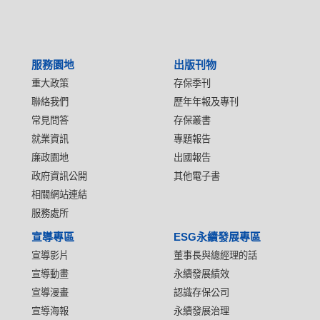
服務園地
出版刊物
重大政策
存保季刊
聯絡我們
歷年年報及專刊
常見問答
存保叢書
就業資訊
專題報告
廉政園地
出國報告
政府資訊公開
其他電子書
相關網站連結
服務處所
宣導專區
ESG永續發展專區
宣導影片
董事長與總經理的話
宣導動畫
永續發展績效
宣導漫畫
認識存保公司
宣導海報
永續發展治理