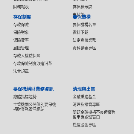
財務報表
存保標示牌
史料館
存保制度
要保機構
存款保險
要保機構名單
保險對象
資料下載
保險費率
法定查核業務
風險管理
資料講義專區
存款人權益保障
存款保險制度改進沿革
法令規章
要保機構財業務資訊
清理與出售
總體指標趨勢
金融重建基金
主管機關公開個別要保機
清理及接管專區
構財業務資訊網站
問題金融機構不良債權售
後申訴處理窗口
鳳信股金專區