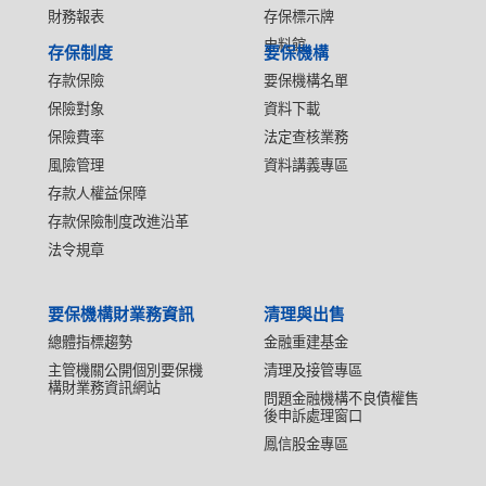
財務報表
存保標示牌
史料館
存保制度
要保機構
存款保險
要保機構名單
保險對象
資料下載
保險費率
法定查核業務
風險管理
資料講義專區
存款人權益保障
存款保險制度改進沿革
法令規章
要保機構財業務資訊
清理與出售
總體指標趨勢
金融重建基金
主管機關公開個別要保機
清理及接管專區
構財業務資訊網站
問題金融機構不良債權售
後申訴處理窗口
鳳信股金專區