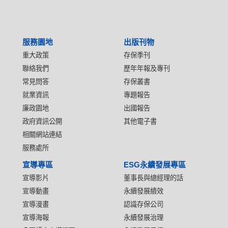
服務園地
出版刊物
重大政策
存保季刊
聯絡我們
歷年年報及專刊
常見問答
存保叢書
就業資訊
專題報告
廉政園地
出國報告
政府資訊公開
其他電子書
相關網站連結
服務處所
宣導專區
ESG永續發展專區
宣導影片
董事長與總經理的話
宣導動畫
永續發展績效
宣導漫畫
認識存保公司
宣導海報
永續發展治理