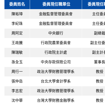
委員姓名
委員現任職單位
委員現任
陳裕璋
金融監督管理委員會
主任委
李紀珠
金融監督管理委員會
主任委
周阿定
中央銀行
副總
王政騰
行政院農業委員會
副主任
陳瑞敏
行政院主計處
副主計
孫全玉
中央存款保險公司
董事
周行一
政治大學財務管理學系
教授
張仲岳
台北大學會計學系
教授
李志宏
政治大學財務管理學系
教授
沈中華
台灣大學財務金融學系
教授