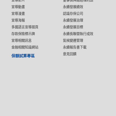
宣導影片
董事長與總經理的話
宣導動畫
永續發展績效
宣導漫畫
認識存保公司
宣導海報
永續發展治理
多國語言宣導摺頁
永續發展目標
存款保險標示牌
永續長聯盟執行成效
宣導相關訊息
氣候變遷管理
金融相關知識網站
永續報告書下載
意見回饋
保額試算專區