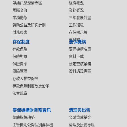
爭議訊息澄清專區
組織概況
國際交流
業務概況
業務動態
三年發展計畫
贊助公益及研究計劃
工作環境
財務報表
存保標示牌
史料館
存保制度
要保機構
存款保險
要保機構名單
保險對象
資料下載
保險費率
法定查核業務
風險管理
資料講義專區
存款人權益保障
存款保險制度改進沿革
法令規章
要保機構財業務資訊
清理與出售
總體指標趨勢
金融重建基金
主管機關公開個別要保機
清理及接管專區