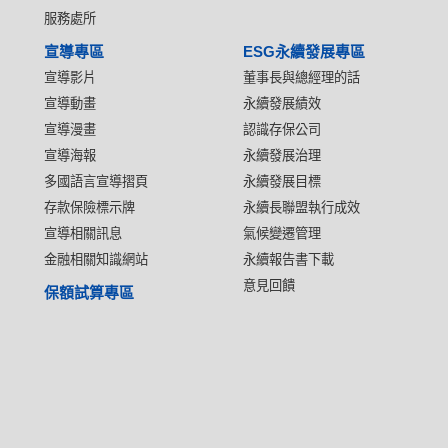
服務處所
宣導專區
ESG永續發展專區
宣導影片
董事長與總經理的話
宣導動畫
永續發展績效
宣導漫畫
認識存保公司
宣導海報
永續發展治理
多國語言宣導摺頁
永續發展目標
存款保險標示牌
永續長聯盟執行成效
宣導相關訊息
氣候變遷管理
金融相關知識網站
永續報告書下載
意見回饋
保額試算專區