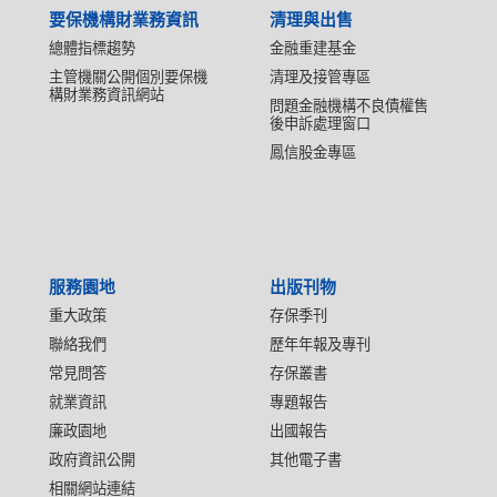
要保機構財業務資訊
清理與出售
總體指標趨勢
金融重建基金
主管機關公開個別要保機
清理及接管專區
構財業務資訊網站
問題金融機構不良債權售
後申訴處理窗口
鳳信股金專區
服務園地
出版刊物
重大政策
存保季刊
聯絡我們
歷年年報及專刊
常見問答
存保叢書
就業資訊
專題報告
廉政園地
出國報告
政府資訊公開
其他電子書
相關網站連結