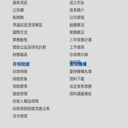
最新消息
成立宗旨
公告欄
首長簡介
新聞稿
公司章程
爭議訊息澄清專區
組織概況
國際交流
業務概況
業務動態
三年發展計畫
贊助公益及研究計劃
工作環境
財務報表
存保標示牌
史料館
存保制度
要保機構
存款保險
要保機構名單
保險對象
資料下載
保險費率
法定查核業務
風險管理
資料講義專區
存款人權益保障
存款保險制度改進沿革
法令規章