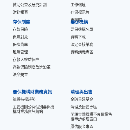
贊助公益及研究計劃
工作環境
財務報表
存保標示牌
史料館
存保制度
要保機構
存款保險
要保機構名單
保險對象
資料下載
保險費率
法定查核業務
風險管理
資料講義專區
存款人權益保障
存款保險制度改進沿革
法令規章
要保機構財業務資訊
清理與出售
總體指標趨勢
金融重建基金
主管機關公開個別要保機
清理及接管專區
構財業務資訊網站
問題金融機構不良債權售
後申訴處理窗口
鳳信股金專區