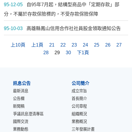
95-12-05
自95年7月起，結構型商品中「定期存款」部
分，不屬於存款保險標的，不受存款保險保障
95-10-03
高雄縣鳳山信用合作社社員股金領取通知公告
上10頁
上1頁
21
22
23
24
25
26
27
28
29
30
下1頁
:::
訊息公告
公司簡介
最新消息
成立宗旨
公告欄
首長簡介
新聞稿
公司章程
爭議訊息澄清專區
組織概況
國際交流
業務概況
業務動態
三年發展計畫