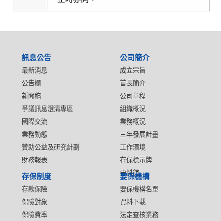
:::
訊息公告
公司簡介
最新消息
成立宗旨
公告欄
首長簡介
新聞稿
公司章程
爭議訊息澄清專區
組織概況
國際交流
業務概況
業務動態
三年發展計畫
贊助公益及研究計劃
工作環境
財務報表
存保標示牌
史料館
存保制度
要保機構
存款保險
要保機構名單
保險對象
資料下載
保險費率
法定查核業務