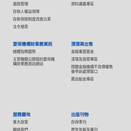
風險管理
資料講義專區
存款人權益保障
存款保險制度改進沿革
法令規章
要保機構財業務資訊
清理與出售
總體指標趨勢
金融重建基金
主管機關公開個別要保機
清理及接管專區
構財業務資訊網站
問題金融機構不良債權售
後申訴處理窗口
鳳信股金專區
服務園地
出版刊物
重大政策
存保季刊
聯絡我們
歷年年報及專刊