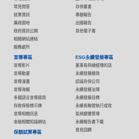
常見問答
存保叢書
就業資訊
專題報告
廉政園地
出國報告
政府資訊公開
其他電子書
相關網站連結
服務處所
宣導專區
ESG永續發展專區
宣導影片
董事長與總經理的話
宣導動畫
永續發展績效
宣導漫畫
認識存保公司
宣導海報
永續發展治理
多國語言宣導摺頁
永續發展目標
存款保險標示牌
永續長聯盟執行成效
宣導相關訊息
氣候變遷管理
金融相關知識網站
永續報告書下載
意見回饋
保額試算專區