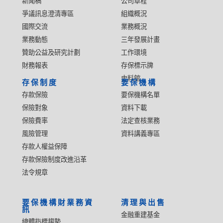
新聞稿
公司章程
爭議訊息澄清專區
組織概況
國際交流
業務概況
業務動態
三年發展計畫
贊助公益及研究計劃
工作環境
財務報表
存保標示牌
史料館
存保制度
要保機構
存款保險
要保機構名單
保險對象
資料下載
保險費率
法定查核業務
風險管理
資料講義專區
存款人權益保障
存款保險制度改進沿革
法令規章
要保機構財業務資
清理與出售
訊
金融重建基金
總體指標趨勢