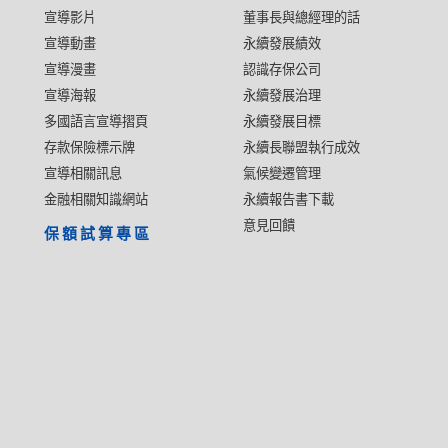
宣導影片
董事長與總經理的話
宣導動畫
永續發展績效
宣導漫畫
認識存保公司
宣導海報
永續發展治理
多國語言宣導摺頁
永續發展目標
存款保險標示牌
永續長聯盟執行成效
宣導相關訊息
氣候變遷管理
金融相關知識網站
永續報告書下載
意見回饋
保額試算專區