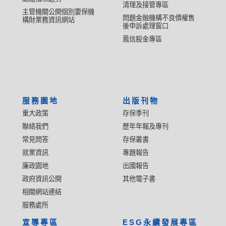
清理及接管專區
主管機關公開個別要保機
問題金融機構不良債權售
構財業務資訊網站
後申訴處理窗口
鳳信股金專區
服務園地
出版刊物
重大政策
存保季刊
聯絡我們
歷年年報及專刊
常見問答
存保叢書
就業資訊
專題報告
廉政園地
出國報告
政府資訊公開
其他電子書
相關網站連結
服務處所
宣導專區
ESG永續發展專區