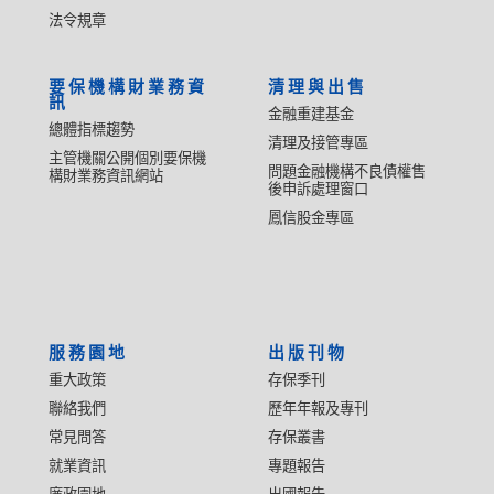
法令規章
要保機構財業務資
清理與出售
訊
金融重建基金
總體指標趨勢
清理及接管專區
主管機關公開個別要保機
問題金融機構不良債權售
構財業務資訊網站
後申訴處理窗口
鳳信股金專區
服務園地
出版刊物
重大政策
存保季刊
聯絡我們
歷年年報及專刊
常見問答
存保叢書
就業資訊
專題報告