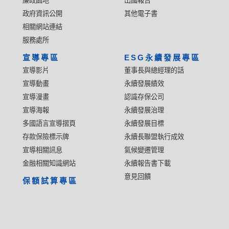
廉政園地
出國報告
政府資訊公開
其他電子書
相關網站連結
服務處所
宣導專區
ESG永續發展專區
宣導影片
董事長與總經理的話
宣導動畫
永續發展績效
宣導漫畫
認識存保公司
宣導海報
永續發展治理
多國語言宣導摺頁
永續發展目標
存款保險標示牌
永續長聯盟執行成效
宣導相關訊息
氣候變遷管理
金融相關知識網站
永續報告書下載
意見回饋
保額試算專區