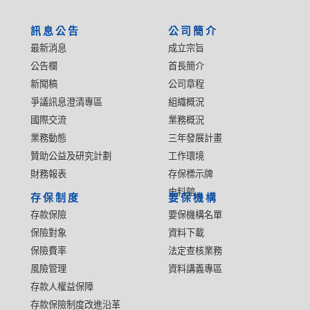
:::
訊息公告
公司簡介
最新消息
成立宗旨
公告欄
首長簡介
新聞稿
公司章程
爭議訊息澄清專區
組織概況
國際交流
業務概況
業務動態
三年發展計畫
贊助公益及研究計劃
工作環境
財務報表
存保標示牌
史料館
存保制度
要保機構
存款保險
要保機構名單
保險對象
資料下載
保險費率
法定查核業務
風險管理
資料講義專區
存款人權益保障
存款保險制度改進沿革