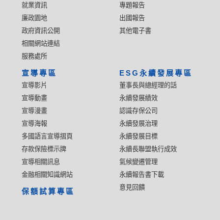
就業資訊
專題報告
廉政園地
出國報告
政府資訊公開
其他電子書
相關網站連結
服務處所
宣導專區
ESG永續發展專區
宣導影片
董事長與總經理的話
宣導動畫
永續發展績效
宣導漫畫
認識存保公司
宣導海報
永續發展治理
多國語言宣導摺頁
永續發展目標
存款保險標示牌
永續長聯盟執行成效
宣導相關訊息
氣候變遷管理
金融相關知識網站
永續報告書下載
意見回饋
保額試算專區