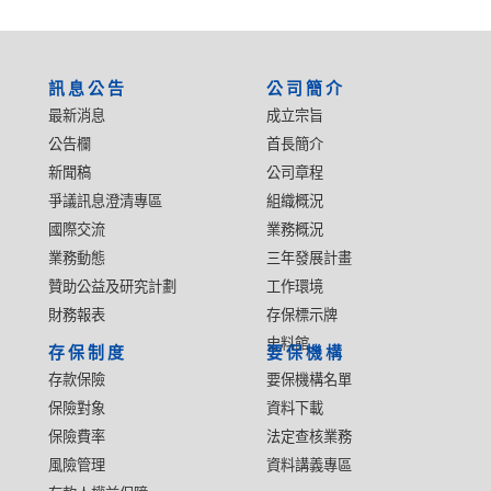
:::
訊息公告
公司簡介
最新消息
成立宗旨
公告欄
首長簡介
新聞稿
公司章程
爭議訊息澄清專區
組織概況
國際交流
業務概況
業務動態
三年發展計畫
贊助公益及研究計劃
工作環境
財務報表
存保標示牌
史料館
存保制度
要保機構
存款保險
要保機構名單
保險對象
資料下載
保險費率
法定查核業務
風險管理
資料講義專區