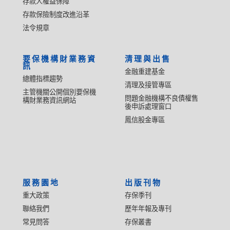
存款人權益保障
存款保險制度改進沿革
法令規章
要保機構財業務資
清理與出售
訊
金融重建基金
總體指標趨勢
清理及接管專區
主管機關公開個別要保機
問題金融機構不良債權售
構財業務資訊網站
後申訴處理窗口
鳳信股金專區
服務園地
出版刊物
重大政策
存保季刊
聯絡我們
歷年年報及專刊
常見問答
存保叢書