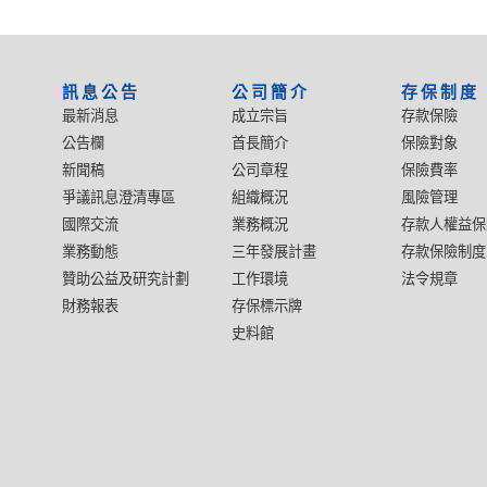
:::
訊息公告
公司簡介
存保制度
最新消息
成立宗旨
存款保險
公告欄
首長簡介
保險對象
新聞稿
公司章程
保險費率
爭議訊息澄清專區
組織概況
風險管理
國際交流
業務概況
存款人權益保
業務動態
三年發展計畫
存款保險制度
贊助公益及研究計劃
工作環境
法令規章
財務報表
存保標示牌
史料館