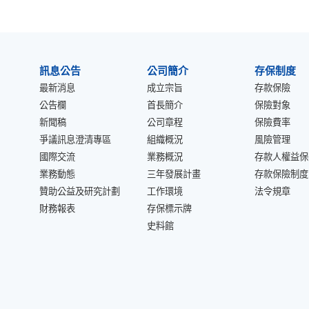
:::
訊息公告
公司簡介
存保制度
最新消息
成立宗旨
存款保險
公告欄
首長簡介
保險對象
新聞稿
公司章程
保險費率
爭議訊息澄清專區
組織概況
風險管理
國際交流
業務概況
存款人權益保
業務動態
三年發展計畫
存款保險制度
贊助公益及研究計劃
工作環境
法令規章
財務報表
存保標示牌
史料館