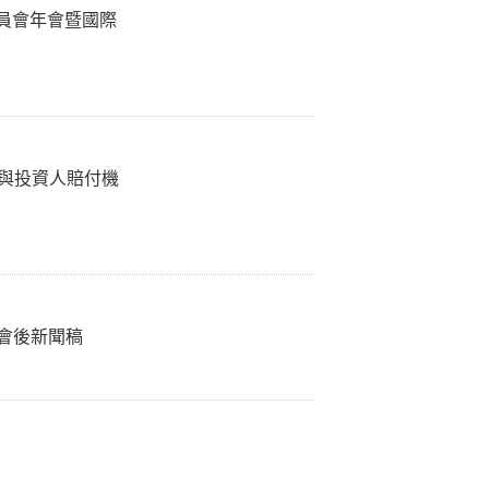
員會年會暨國際
障與投資人賠付機
錄會後新聞稿