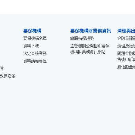
要保機構
要保機構財業務資訊
清理與
要保機構名單
總體指標趨勢
金融重建
資料下載
主管機關公開個別要保
清理及接
機構財業務資訊網站
法定查核業務
問題金融
售後申訴
資料講義專區
鳳信股金
障
改進沿革