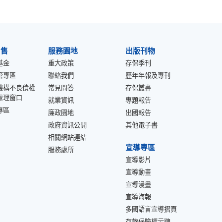
出售
服務園地
出版刊物
基金
重大政策
存保季刊
管專區
聯絡我們
歷年年報及專刊
機構不良債權
常見問答
存保叢書
處理窗口
就業資訊
專題報告
專區
廉政園地
出國報告
政府資訊公開
其他電子書
相關網站連結
宣導專區
服務處所
宣導影片
宣導動畫
宣導漫畫
宣導海報
多國語言宣導摺頁
存款保險標示牌