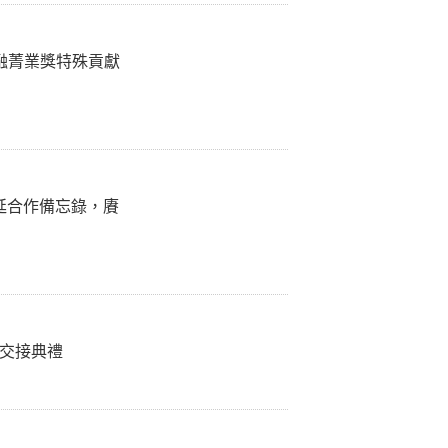
金融菁業獎特殊貢獻
展延合作備忘錄，賡
暨交接典禮