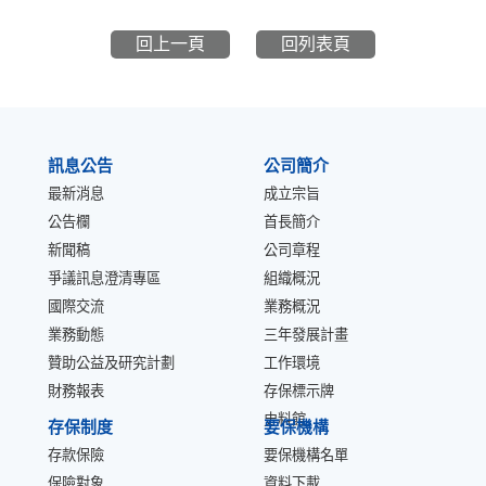
回上一頁
回列表頁
:::
訊息公告
公司簡介
最新消息
成立宗旨
公告欄
首長簡介
新聞稿
公司章程
爭議訊息澄清專區
組織概況
國際交流
業務概況
業務動態
三年發展計畫
贊助公益及研究計劃
工作環境
財務報表
存保標示牌
史料館
存保制度
要保機構
存款保險
要保機構名單
保險對象
資料下載