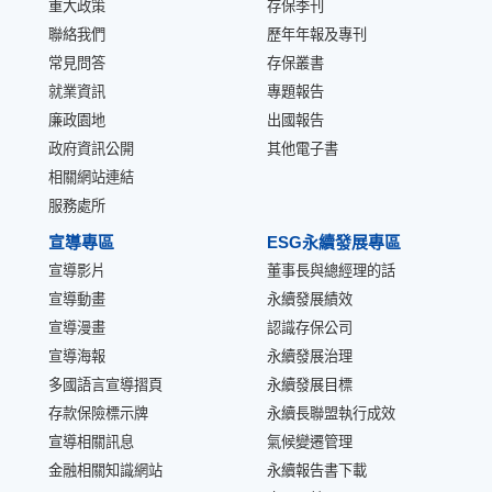
重大政策
存保季刊
聯絡我們
歷年年報及專刊
常見問答
存保叢書
就業資訊
專題報告
廉政園地
出國報告
政府資訊公開
其他電子書
相關網站連結
服務處所
宣導專區
ESG永續發展專區
宣導影片
董事長與總經理的話
宣導動畫
永續發展績效
宣導漫畫
認識存保公司
宣導海報
永續發展治理
多國語言宣導摺頁
永續發展目標
存款保險標示牌
永續長聯盟執行成效
宣導相關訊息
氣候變遷管理
金融相關知識網站
永續報告書下載