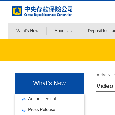
:::
Jump to the content zone at the center
What’s New
About Us
Deposit Insur
:::
:::
Home
What’s New
Video
Announcement
Press Release