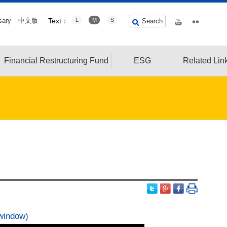
sary
中文版
Text：
L
M
S
Search
Financial Restructuring Fund
ESG
Related Lin
window)