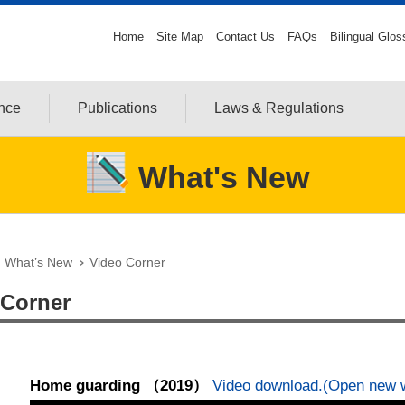
Home
Site Map
Contact Us
FAQs
Bilingual Glos
ance
Publications
Laws & Regulations
What's New
What’s New
Video Corner
 Corner
Home guarding （2019）
Video download.(Open new 