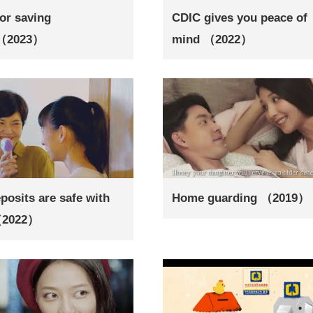
for saving
CDIC gives you peace of
（2023）
mind （2022）
posits are safe with
Home guarding （2019）
（2022）