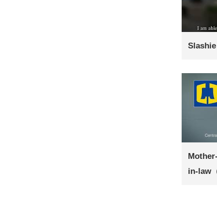
Slashi
Mother-
in-law